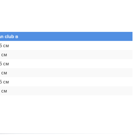
n club в
5 см
 см
5 см
 см
5 см
 см