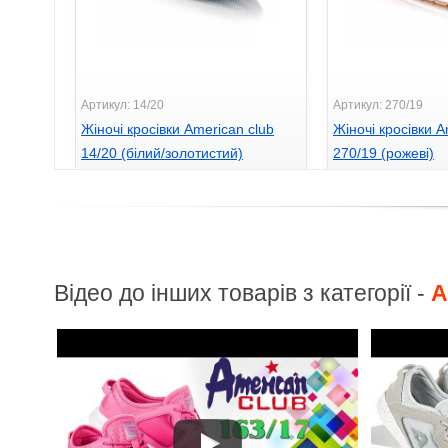
Артикул: 14/20
Артикул: 270/19
Жіночі кросівки American club
Жіночі кросівки A
14/20 (білий/золотистий)
270/19 (рожеві)
660
725
грн.
грн.
Відео до інших товарів з категорії -
A