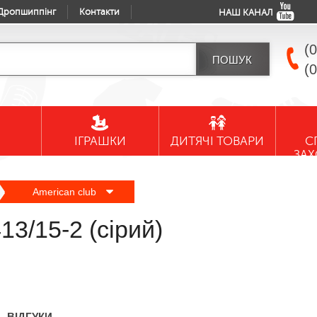
Дропшиппінг
Контакти
НАШ КАНАЛ
(
(
ІГРАШКИ
ДИТЯЧІ ТОВАРИ
С
ЗА
American club
/15-2 (сірий)
ВІДГУКИ