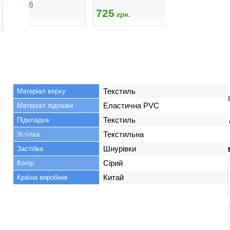
олотистий)
club 257/18
725
грн.
660
705
грн.
грн
Текстиль
Матеріал верху
Еластична PVC
Матеріал підошви
Текстиль
Підкладка
Текстильна
Устілка
Шнурівки
Застібка
Сірий
Колір
Китай
Країна виробник