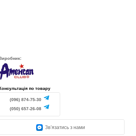
-1 (м`ята)
770
557
грн.
грн.
.
Виробник:
Консультація по товару
(096) 874-75-30
(050) 657-26-08
Зв'язатись з нами