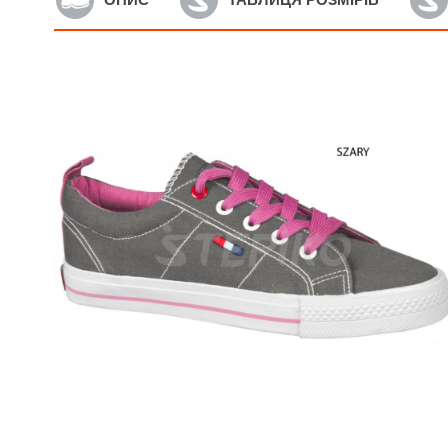
Артикул: 162/17
А
Жіночі кросівки AMERICAN
Ж
CLUB 162/17 (сірий)
c