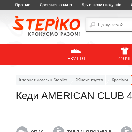
Про нас
Доставка і оплата
Для оптових покупців
ВЗУТТЯ
ОДЯГ
Інтернет магазин Stepiko
Жіноче взуття
Кросівки
Кеди AMERICAN CLUB 413
ОПИС
ТАБЛИЦЯ РОЗМІРІВ