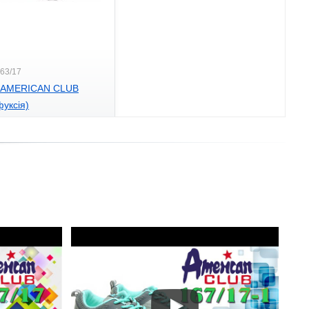
163/17
и AMERICAN CLUB
фуксія)
.