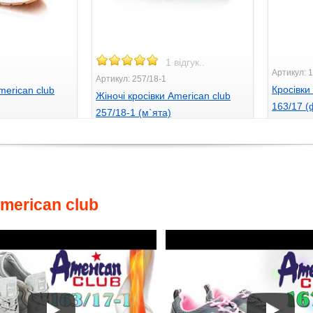
1 відгук..
Артикул: 
Артикул: 257/18-1
Кросівк
merican club
Жіночі кросівки American club
163/17 (
257/18-1 (м`ята)
770
грн
705
грн.
merican club