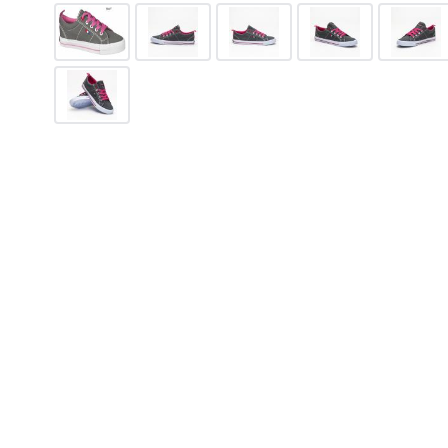
з
557
грн.