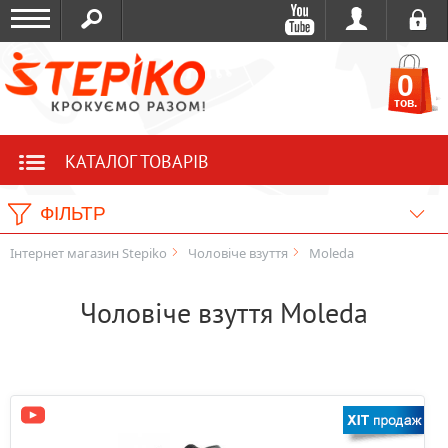
0
тов.
КАТАЛОГ ТОВАРІВ
ФІЛЬТР
Інтернет магазин Stepiko
Чоловіче взуття
Moleda
Чоловіче взуття Moleda