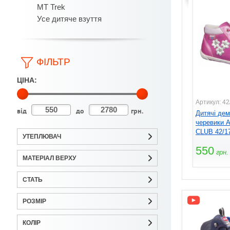
MT Trek
Усе дитяче взуття
ФІЛЬТР
ЦІНА:
Артикул: 42
від
до
грн.
Дитячі дем
черевики
CLUB 42/17
УТЕПЛЮВАЧ
550
грн.
МАТЕРІАЛ ВЕРХУ
СТАТЬ
РОЗМІР
КОЛІР