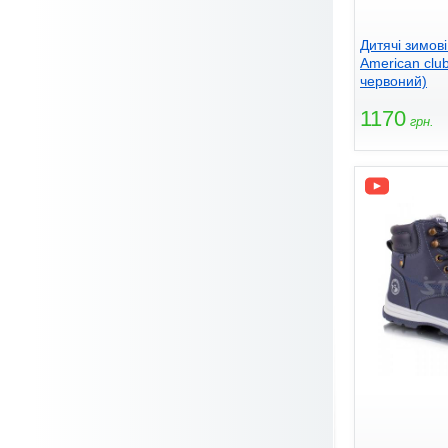
Дитячі зимов
American clu
червоний)
1170
грн.