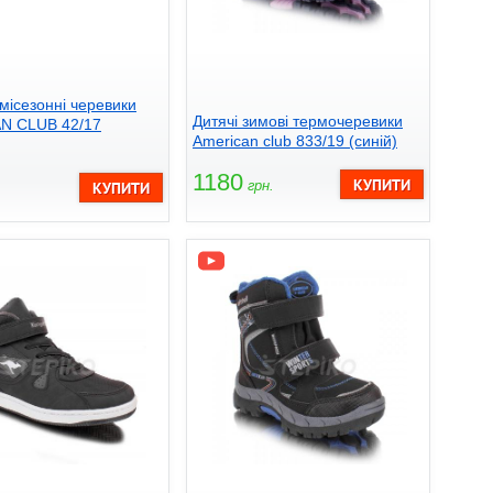
місезонні черевики
Дитячі зимові термочеревики
N CLUB 42/17
American club 833/19 (синій)
1180
грн.
.