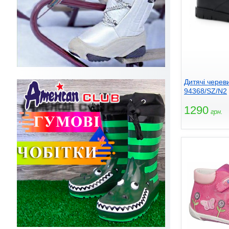
Дитячі чере
94368/SZ/N2
1290
грн.