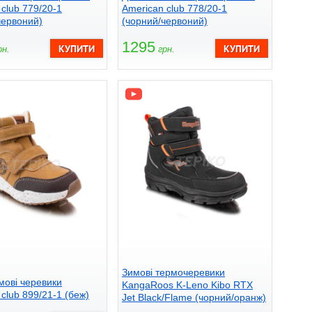
club 779/20-1
American club 778/20-1
червоний)
(чорний/червоний)
1295
н.
грн.
Зимові термочеревики
мові черевики
KangaRoos K-Leno Kibo RTX
club 899/21-1 (беж)
Jet Black/Flame (чорний/оранж)