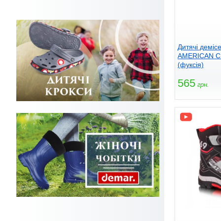
Дитячі деміс
AMERICAN C
(фуксія)
565
грн.