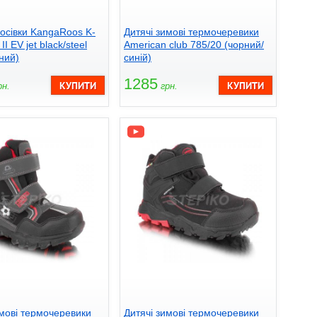
росівки KangaRoos K-
Дитячі зимові термочеревики
II EV jet black/steel
American club 785/20 (чорний/
ний)
синій)
1285
н.
грн.
имові термочеревики
Дитячі зимові термочеревики