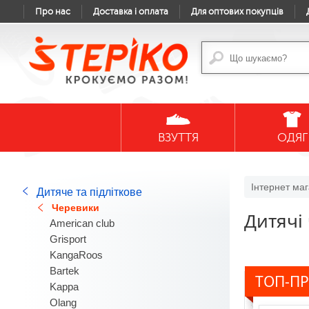
Про нас
Доставка і оплата
Для оптових покупців
ВЗУТТЯ
ОДЯГ
Інтернет маг
Дитяче та підліткове
Черевики
Дитячі
American club
Grisport
KangaRoos
Bartek
ТОП-П
Kappa
Olang