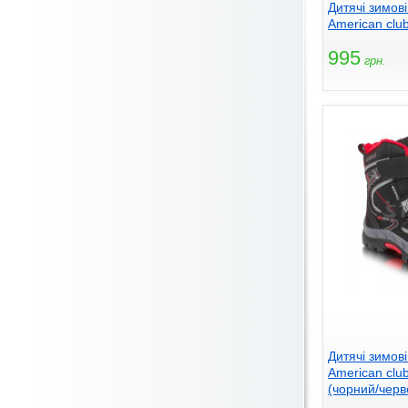
Дитячі зимов
American club
995
грн.
Дитячі зимов
American clu
(чорний/черв