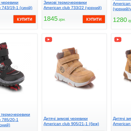
і черевики
Зимові термочеревики
American 
 743/19-1 (синій)
American club 733/22 (чорний)
(чорний/
1845
1280
грн.
гр
і термочеревики
Дитячі зимові черевики
Дитячі зи
b 785/20-1
American club 905/21-1 (беж)
American 
оний)