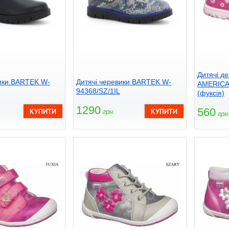
Дитячі де
вики BARTEK W-
Дитячі черевики BARTEK W-
AMERICA
94368/SZ/1IL
(фуксія)
1290
560
грн.
грн