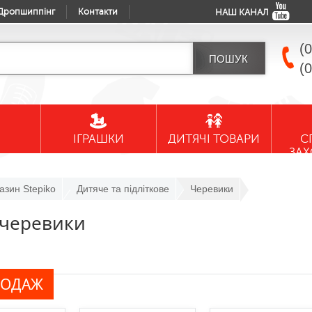
Дропшиппінг
Контакти
НАШ КАНАЛ
(
(
ІГРАШКИ
ДИТЯЧІ ТОВАРИ
С
ЗА
азин Stepiko
Дитяче та підліткове
Черевики
 черевики
РОДАЖ