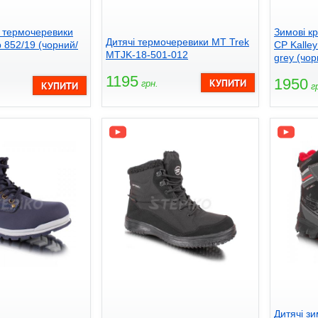
і термочеревики
Зимові к
Дитячі термочеревики MT Trek
b 852/19 (чорний/
CP Kalley 
MTJK-18-501-012
grey (чор
1195
1950
грн.
гр
Дитячі з