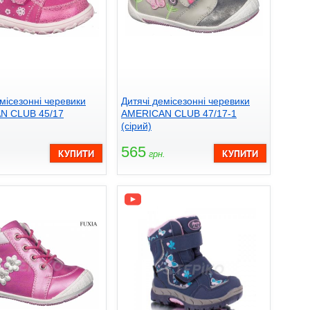
місезонні черевики
Дитячі демісезонні черевики
N CLUB 45/17
AMERICAN CLUB 47/17-1
(сірий)
565
.
грн.