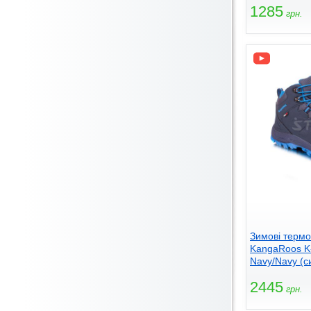
1285
грн.
Зимові термо
KangaRoos K
Navy/Navy (с
2445
грн.