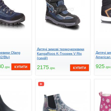
Дитячі зимові термочеревики
еревики Olang
Дитячі зи
KangaRoos K-Troopeк V Rtx
82/Blu)
American 
(синій)
80
925
2175
грн.
грн
грн.