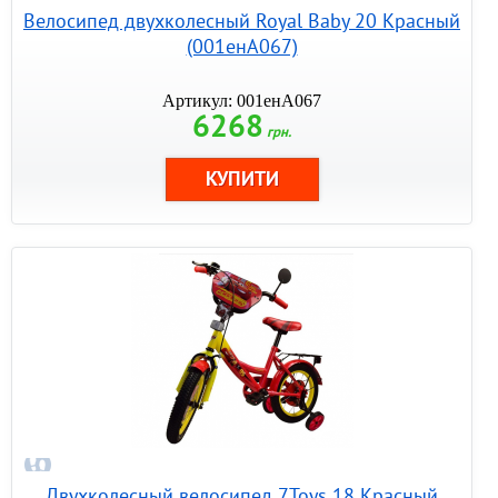
Велосипед двухколесный Royal Baby 20 Красный
(001енА067)
Артикул: 001енА067
6268
грн.
Двухколесный велосипед 7Toys 18 Красный