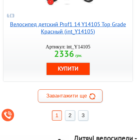
Велосипед детский Prof1 14 Y14105 Top Grade
Красный (int_Y14105)
Артикул: int_Y14105
2336
грн.
Завантажити ще
1
2
3
Дитячі велосипеди -