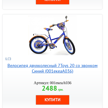
Велосипед двухколесный 7Toys 20 со звонком
Синий (001екеаА036)
Артикул: 001екеаА036
2488
грн.