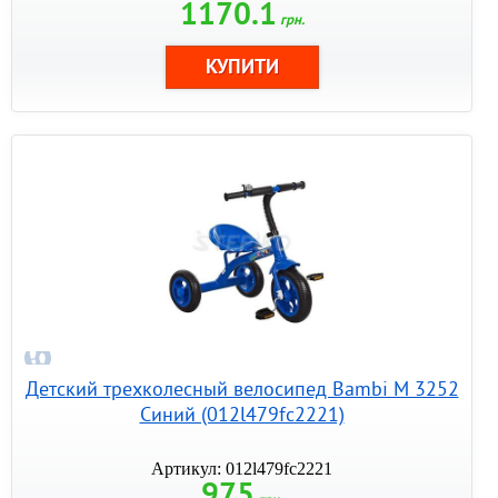
1170.1
грн.
Детский трехколесный велосипед Bambi M 3252
Синий (012l479fc2221)
Артикул: 012l479fc2221
975