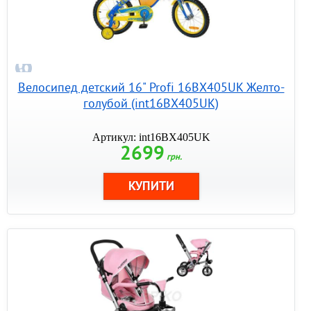
Велосипед детский 16" Profi 16BX405UK Желто-
голубой (int16BX405UK)
Артикул: int16BX405UK
2699
грн.