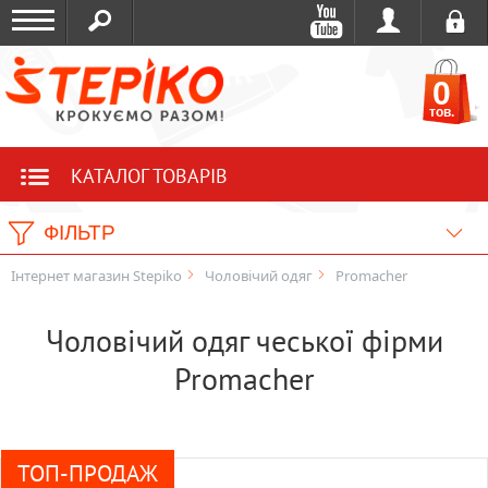
0
тов.
КАТАЛОГ ТОВАРІВ
ФІЛЬТР
Інтернет магазин Stepiko
Чоловічий одяг
Promacher
Чоловічий одяг чеської фірми
Promacher
ТОП-ПРОДАЖ