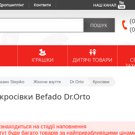
Дропшиппінг
Контакти
НАШ КАНАЛ
(
(
ІГРАШКИ
ДИТЯЧІ ТОВАРИ
С
ЗА
азин Stepiko
Жіноче взуття
Dr.Orto
Кросівки
кросівки Befado Dr.Orto
 знаходиться на стадії наповнення
тут буде багато товарів за найпривабливішими цінами