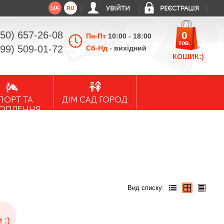
UA
RU
УВІЙТИ
РЕЄСТРАЦІЯ
050) 657-26-08
0
Пн-Пт
10:00 - 18:00
тов.
099) 509-01-72
Сб-Нд
- вихідний
КОШИК:)
ПОРТ ТА
ДІМ САД ГОРОД
ХОПЛЕННЯ
Вид списку:
 :)