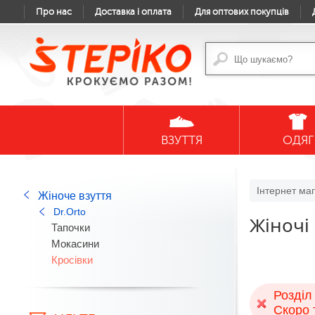
Про нас
Доставка і оплата
Для оптових покупців
ВЗУТТЯ
ОДЯГ
Інтернет маг
Жіноче взуття
Dr.Orto
Жіночі 
Тапочки
Мокасини
Кросівки
Розділ
Скоро 