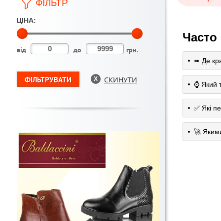
ФІЛЬТР
ЦІНА:
Часто
від
до
грн.
➠ Де кра
СКИНУТИ
⌚️ Який 
✅ Які п
🚀 Яким