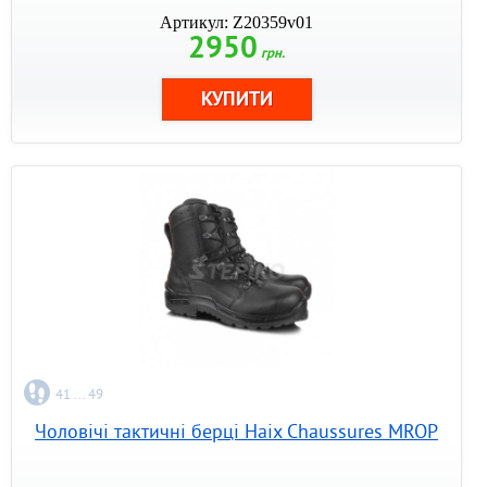
Артикул: Z20359v01
2950
грн.
41 ... 49
Чоловічі тактичні берці Haix Chaussures MROP