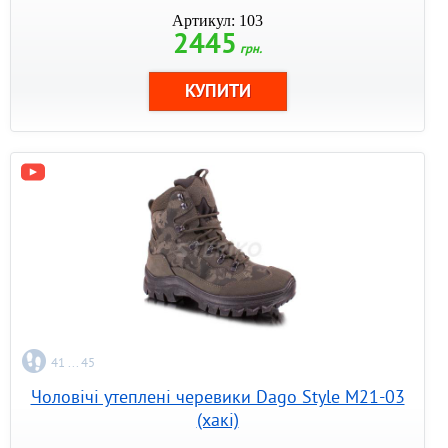
Артикул: 103
2445
грн.
41 ... 45
Чоловічі утеплені черевики Dago Style M21-03
(хакі)