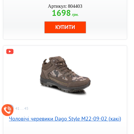
Артикул: 804403
1698
грн.
41 ... 45
Чоловічі черевики Dago Style M22-09-02 (хакі)