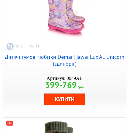
20-21 ... 34-35
Дитячі гумові чобітки Demar Hawai Lux AL Unicorn
(єдиноріг)
Артикул: 0049AL
399-769
грн.