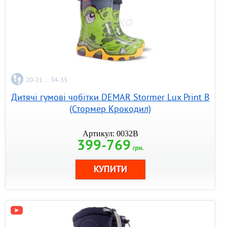
20-21 ... 34-35
Дитячі гумові чобітки DEMAR Stormer Lux Print B
(Стормер Крокодил)
Артикул: 0032B
399-769
грн.