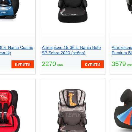
18 кг Nania Cosmo
Автокрісло 15-36 кг Nania Befix
Автокрісло
синій)
SP Zebra 2020 (зебра)
Pumium Bl
2270
3579
грн.
грн