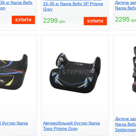
36 кг Nania Befix
Дитяче авт
15-36 кг Nania Befix SP Prisme
zen
Nania Befi
Grey
2295
2299
грн
грн.
Дитяче авт
 бустер Nania
Автомобільний бустер Nania
Nania Befi
Topo Prisme Gray
Spiderman