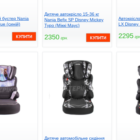
Дитяче автокрісло 15-36 кг
 бустер Nania
Автокрісло
Nania Befix SP Disney Mickey
lue (синій)
LX Disney
Typo (Міккі Маус)
2295
2350
грн
грн.
Дитяче автомобільне сидіння