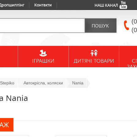
Дропшиппінг
Контакти
НАШ КАНАЛ
(
(
ІГРАШКИ
ДИТЯЧІ ТОВАРИ
С
ЗА
Stepiko
Автокрісла, коляски
Nania
а Nania
ДАЖ