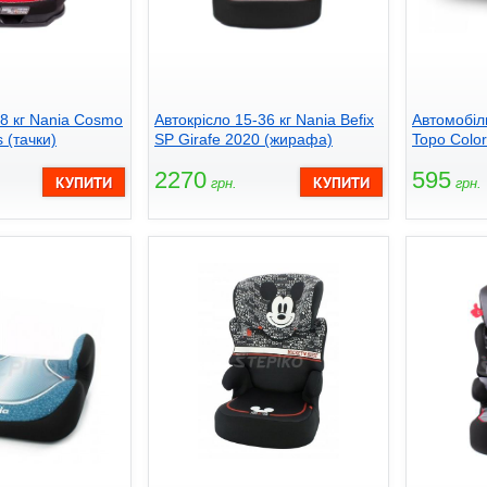
18 кг Nania Cosmo
Автокрісло 15-36 кг Nania Befix
Автомобіл
 (тачки)
SP Girafe 2020 (жирафа)
Topo Color
2270
595
грн.
грн.