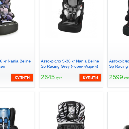
6 кг Nania Beline
Автокрісло 9-36 кг Nania Beline
Автокрісло
zen
Sp Racing Grey (чорний/сірий)
Sp Racing
2645
2599
грн.
грн