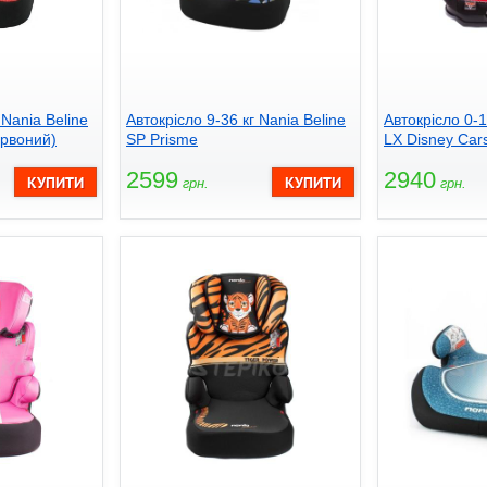
 Nania Beline
Автокрісло 9-36 кг Nania Beline
Автокрісло 0-
орвоний)
SP Prisme
LX Disney Cars
2599
2940
грн.
грн.