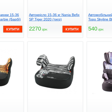
вчинки 15-36
Автокрісло 15-36 кг Nania Befix
Автомобільний
Barbie (Барбі)
SP Tiger 2020 (тигр)
Topo Skyline B
2270
540
грн.
грн.