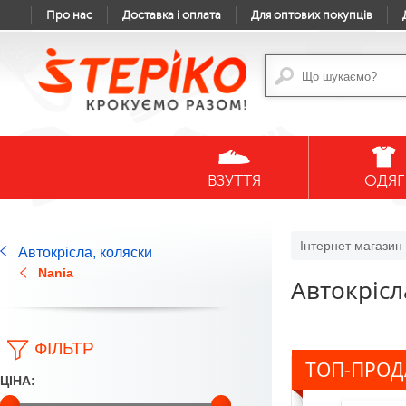
Про нас
Доставка і оплата
Для оптових покупців
ВЗУТТЯ
ОДЯГ
Інтернет магазин 
Автокрісла, коляски
Nania
Автокрісл
ФІЛЬТР
ТОП-ПРО
ЦІНА: