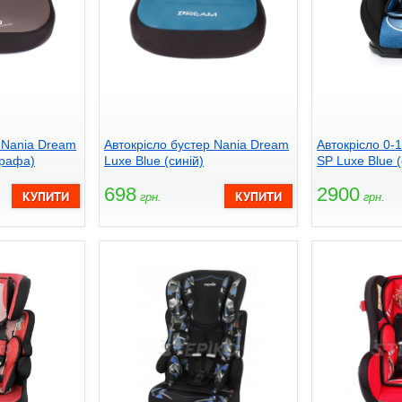
 Nania Dream
Автокрісло бустер Nania Dream
Автокрісло 0-
ирафа)
Luxe Blue (синій)
SP Luxe Blue (
698
2900
грн.
грн.