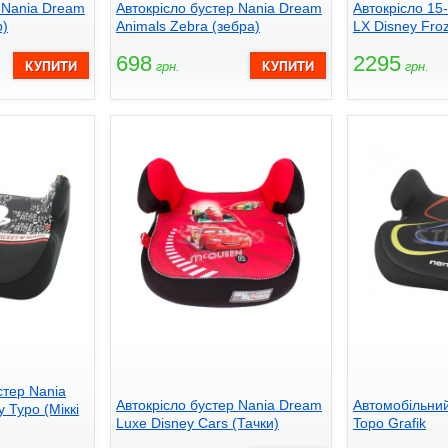
 Nania Dream
Автокрісло бустер Nania Dream
Автокрісло 15-
р)
Animals Zebra (зебра)
LX Disney Fro
698
2295
грн.
грн.
стер Nania
Автокрісло бустер Nania Dream
Автомобільний
 Typo (Міккі
Luxe Disney Cars (Тачки)
Topo Grafik