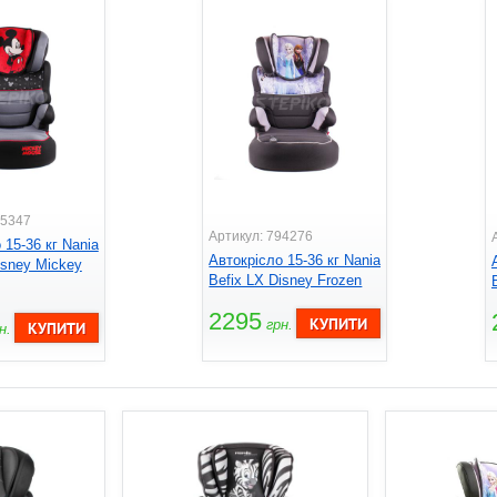
95347
Артикул: 794276
 15-36 кг Nania
Автокрісло 15-36 кг Nania
isney Mickey
Befix LX Disney Frozen
2295
грн.
н.