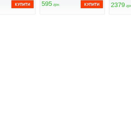
595
2379
грн.
грн