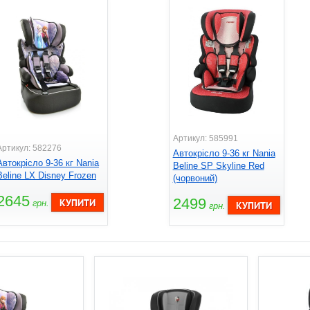
Артикул: 585991
Артикул: 582276
Автокрісло 9-36 кг Nania
Автокрісло 9-36 кг Nania
Beline SP Skyline Red
Beline LX Disney Frozen
(чорвоний)
2645
2499
грн.
грн.