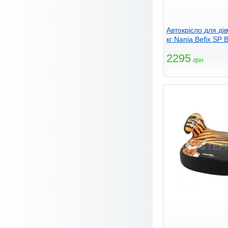
Автокрісло для ді
кг Nania Befix SP 
2295
грн.