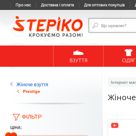
Про нас
Доставка і оплата
Для оптових покупців
ВЗУТТЯ
ОДЯГ
Інтернет маг
Жіноче взуття
Prestige
Жіноче 
ФІЛЬТР
ЦІНА: