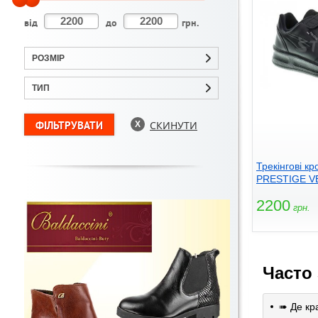
від
до
грн.
РОЗМІР
ТИП
СКИНУТИ
Трекінгові к
PRESTIGE V
2200
грн.
Часто
➠ Де кр