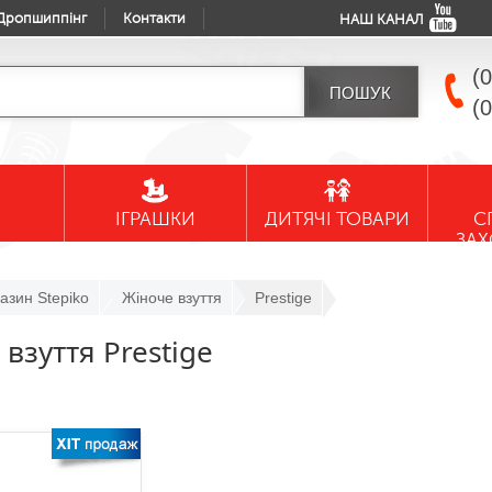
Дропшиппінг
Контакти
НАШ КАНАЛ
(
(
ІГРАШКИ
ДИТЯЧІ ТОВАРИ
С
ЗА
азин Stepiko
Жіноче взуття
Prestige
взуття Prestige