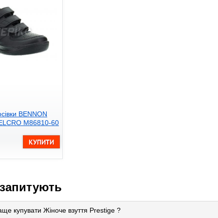
росівки BENNON
ELCRO M86810-60
 запитують
аще купувати Жіноче взуття Prestige ?