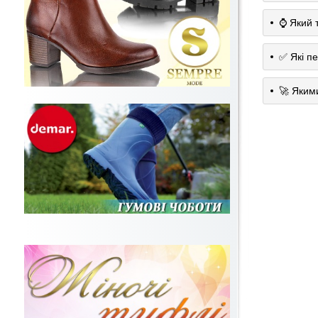
⌚️ Який 
✅ Які п
🚀 Яким