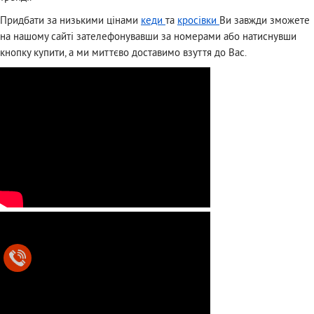
Придбати за низькими цінами
кеди
та
кросівки
Ви завжди зможете
на нашому сайті зателефонувавши за номерами або натиснувши
кнопку купити, а ми миттєво доставимо взуття до Вас.