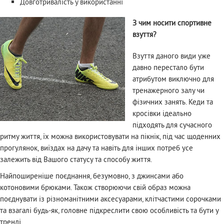
Довготривалість у використанні
З чим носити спортивне
взуття?
Взуття даного види уже
давно перестало бути
атрибутом виключно для
тренажерного залу чи
фізичних занять. Кеди та
кросівки ідеально
підходять для сучасного
ритму життя, їх можна використовувати на пікнік, під час щоденних
прогулянок, виїздах на дачу та навіть для інших потреб усе
залежить від Вашого статусу та способу життя.
Найпоширеніше поєднання, безумовно, з джинсами або
котоновими брюками. Також створюючи свій образ можна
поєднувати із різноманітними аксесуарами, клітчастими сорочками
та взагалі будь-як, головне підкреслити свою особливість та бути у
тренді.