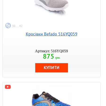
30 ... 42
Кросівки Befado 516YQ059
Артикул: 516YQ059
875
грн.