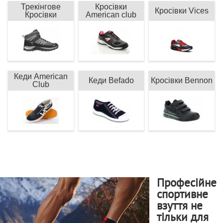
Трекінгове
Кросівки
Кросівки Vices
Кросівки
American club
Кеди American
Кеди Befado
Кросівки Bennon
Club
Професійне
спортивне
взуття не
тільки для