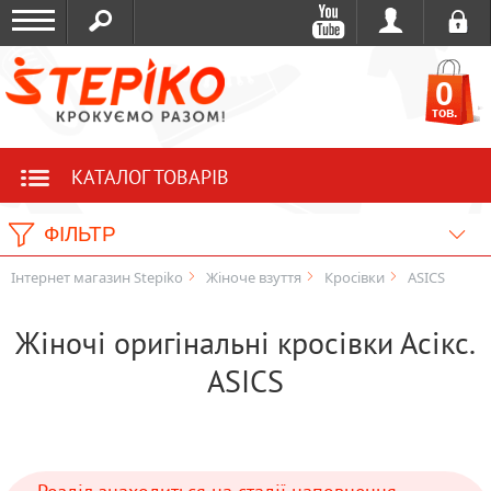
0
тов.
КАТАЛОГ ТОВАРІВ
ФІЛЬТР
Інтернет магазин Stepiko
Жіноче взуття
Кросівки
ASICS
Жіночі оригінальні кросівки Асікс.
ASICS