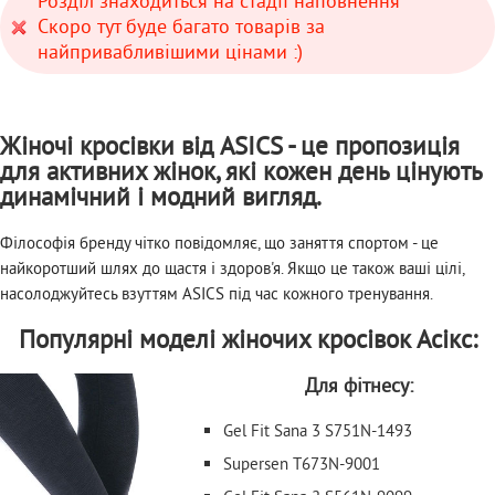
Розділ знаходиться на стадії наповнення
Скоро тут буде багато товарів за
найпривабливішими цінами :)
Жіночі кросівки від ASICS - це пропозиція
для активних жінок, які кожен день цінують
динамічний і модний вигляд.
Філософія бренду чітко повідомляє, що заняття спортом - це
найкоротший шлях до щастя і здоров'я. Якщо це також ваші цілі,
насолоджуйтесь взуттям ASICS під час кожного тренування.
Популярні моделі жіночих кросівок Асікс:
Для фітнесу:
Gel Fit Sana 3 S751N-1493
Supersen T673N-9001