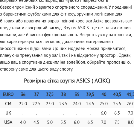
яскравих неонових кольорах, які чудово підкреслюють
безкомпромісний характер спортивного спорядження. У поєднанні
з барвистими футболками для фітнесу, зручним легінсами для
бігових або практичних вправ - жіночі кросівки Асікс дозволять вам
представити своєрідний вигляд. Взуття ASICS - це не тільки сміливі
кольори, але й висока функціональність. Зверніть увагу на кросівки,
які характеризуються легкістю, дихаючими матеріалами і
зносостійкими підошвами. До цих моделей можна придивитися,
плануючи тренування як у залі, так і на відкритому просторі. Однак,
якщо ваша спортивна дисципліна волейбол, обирайте пропозицію,
створену саме для цього виду спорту.
Розмірна сітка взуття ASICS ( АСІКС)
EURO
36
37
37,5
38
39
39,5
40
40,5
41,
CM
22.0
22.5
23.0
23.5
24.0
24.5
25.0
25.5
26.
UK
.
.
.
.
.
.
6.0
6.5
7.0
USA
4.0
4.5
5.0
5.5
6.0
6.5
7.0
7.5
8.0