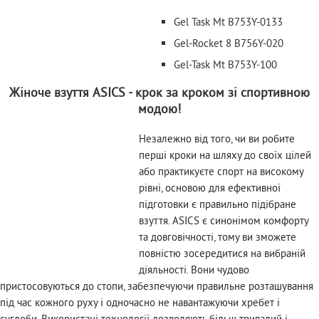
Gel Task Mt B753Y-0133
Gel-Rocket 8 B756Y-020
Gel-Task Mt B753Y-100
Жіноче взуття ASICS - крок за кроком зі спортивною
модою!
Незалежно від того, чи ви робите
перші кроки на шляху до своїх цілей
або практикуєте спорт на високому
рівні, основою для ефективної
підготовки є правильно підібране
взуття. ASICS є синонімом комфорту
та довговічності, тому ви зможете
повністю зосередитися на вибраній
діяльності. Вони чудово
пристосовуються до стопи, забезпечуючи правильне розташування
під час кожного руху і одночасно не навантажуючи хребет і
суглоби. Використані технології дозволяють більш тривалий і