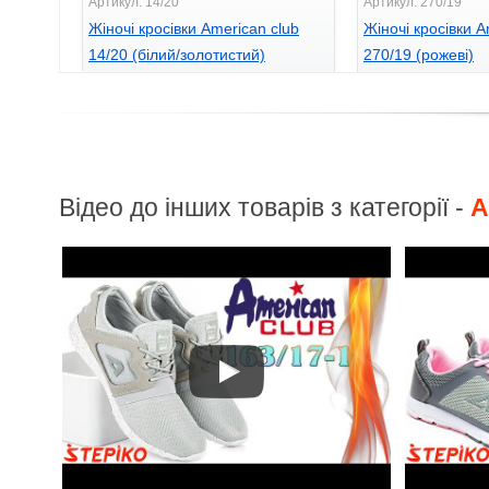
Артикул: 14/20
Артикул: 270/19
Жіночі кросівки American club
Жіночі кросівки A
14/20 (білий/золотистий)
270/19 (рожеві)
660
725
грн.
грн.
Відео до інших товарів з категорії -
A
Артикул: 164/17-1
Жіночі кросівки AMERICAN CLUB