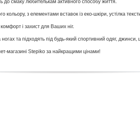
уть до смаку любителькам активного способу життя.
о кольору, з елементами вставок із еко-шкіри, устілка текс
 комфорт і захист для Ваших ніг.
 ногах та підходять під будь-який спортивний одяг, джинси, ш
т-магазині Stepiko за найкращими цінами!