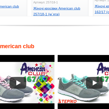
Артикул: 
Артикул: 257/18-1
Жіночі 
merican club
Жіночі кросівки American club
162/17 (
257/18-1 (м`ята)
557
грн
705
грн.
merican club