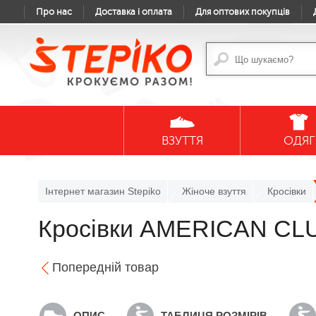
Про нас
Доставка і оплата
Для оптових покупців
ВЗУТТЯ
ОДЯГ
Інтернет магазин Stepiko
Жіноче взуття
Кросівки
Кросівки AMERICAN CLUB
Попередній товар
ОПИС
ТАБЛИЦЯ РОЗМІРІВ