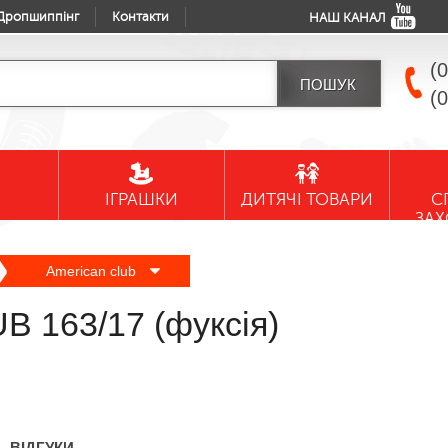
Дропшиппінг
Контакти
НАШ КАНАЛ
(
(
ІГРАШКИ
ДИТЯЧІ ТОВАРИ
С
ЗА
American club
 163/17 (фуксія)
ВІДГУКИ