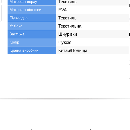
Текстиль
Матеріал верху
EVA
Матеріал підошви
Текстиль
Підкладка
Текстильна
Устілка
Шнурівки
Застібка
Фуксія
Колір
Китай/Польща
Країна виробник