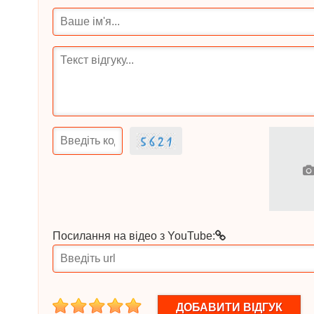
Посилання на відео з YouTube:
1
2
3
4
5