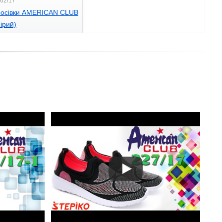
162/17
кросівки AMERICAN CLUB
сірий)
.