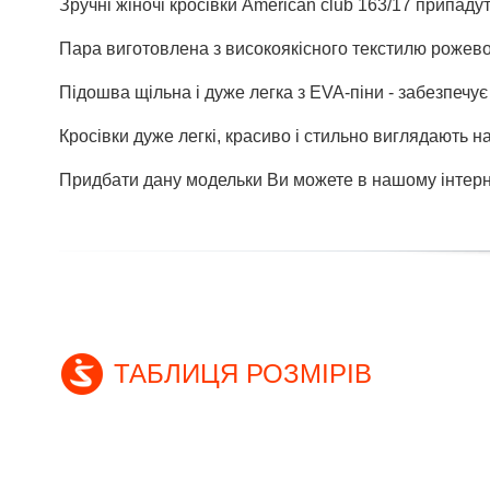
Зручні жіночі кросівки American club 163/17 припад
Пара виготовлена з високоякісного текстилю рожевог
Підошва щільна і дуже легка з EVA-піни - забезпечує
Кросівки дуже легкі, красиво і стильно виглядають на
Придбати дану модельки Ви можете в нашому інтерне
ТАБЛИЦЯ РОЗМІРІВ