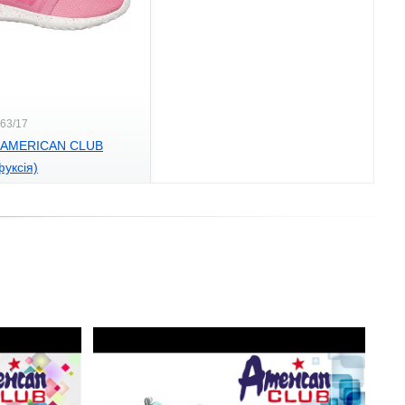
163/17
и AMERICAN CLUB
фуксія)
.