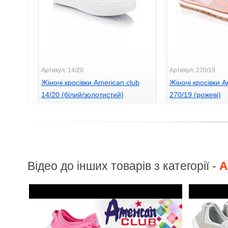
Артикул: 14/20
Артикул: 270/19
Жіночі кросівки American club
Жіночі кросівки A
14/20 (білий/золотистий)
270/19 (рожеві)
660
725
грн.
грн.
Відео до інших товарів з категорії -
A