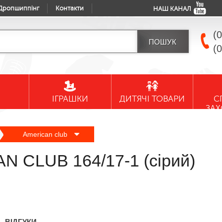
Дропшиппінг
Контакти
НАШ КАНАЛ
(
(
ІГРАШКИ
ДИТЯЧІ ТОВАРИ
С
ЗА
American club
N CLUB 164/17-1 (сірий)
ВІДГУКИ