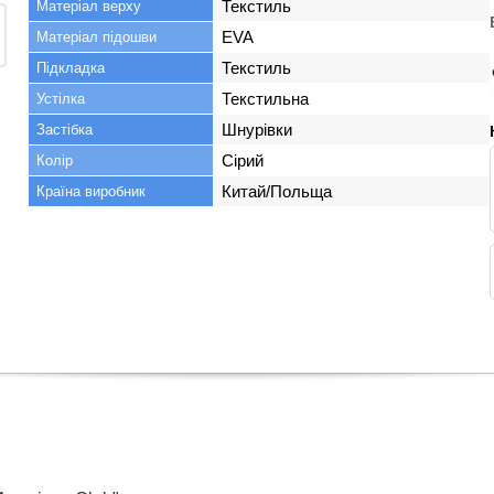
Текстиль
Матеріал верху
EVA
Матеріал підошви
Текстиль
Підкладка
Текстильна
Устілка
Шнурівки
Застібка
Сірий
Колір
Китай/Польща
Країна виробник