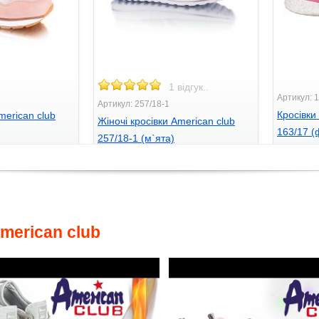
1 відгук..
Артикул: 
Артикул: 257/18-1
Кросівк
merican club
Жіночі кросівки American club
163/17 (
257/18-1 (м`ята)
770
грн
705
грн.
merican club