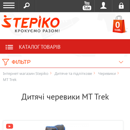
0
тов.
КАТАЛОГ ТОВАРІВ
ФІЛЬТР
Інтернет магазин Stepiko
Дитяче та підліткове
Черевики
MT Trek
Дитячі черевики MT Trek