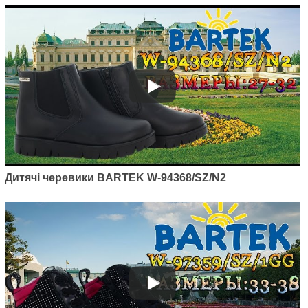
Дитячі черевики BARTEK W-94368/SZ/N2