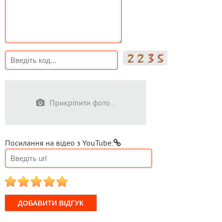
Прикріпити фото...
Посилання на відео з YouTube:
1
2
3
4
5