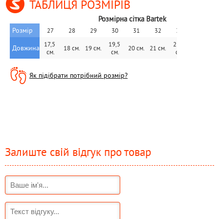
ТАБЛИЦЯ РОЗМІРІВ
Розмірна сітка Bartek
Розмір
27
28
29
30
31
32
33
34
17,5 
19,5 
21,5 
Довжина
18 см.
19 см.
20 см.
21 см.
22 см.
2
см.
см.
см.
Як підібрати потрібний розмір?
Залиште свій відгук про товар