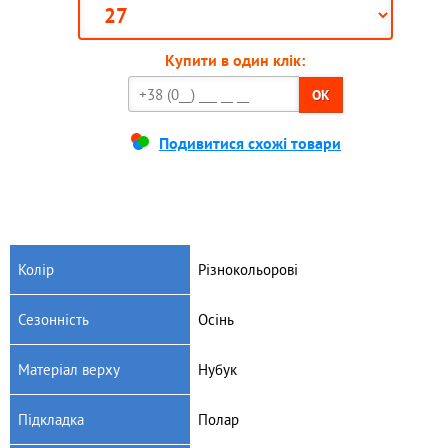
Купити в один клік:
OK
Подивитися схожі товари
Колір
Різнокольорові
Сезонність
Осінь
Матеріал верху
Нубук
Підкладка
Полар