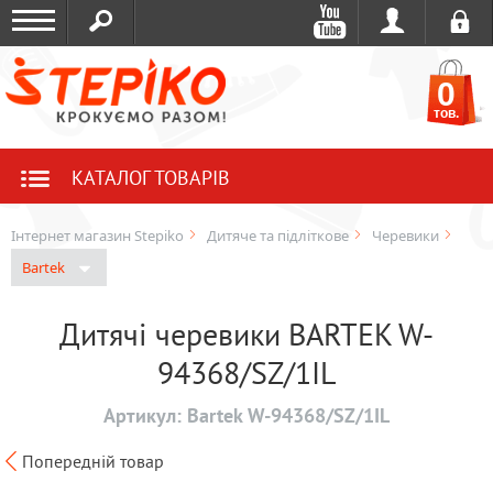
0
тов.
КАТАЛОГ ТОВАРІВ
Інтернет магазин Stepiko
Дитяче та підліткове
Черевики
Bartek
Дитячі черевики BARTEK W-
94368/SZ/1IL
Артикул:
Bartek W-94368/SZ/1IL
Попередній товар