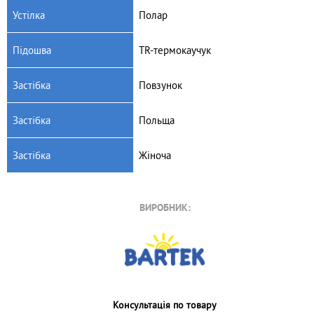
Устілка
Полар
Підошва
TR-термокаучук
Застібка
Повзунок
Застібка
Польща
Застібка
Жіноча
ВИРОБНИК:
Консультація по товару