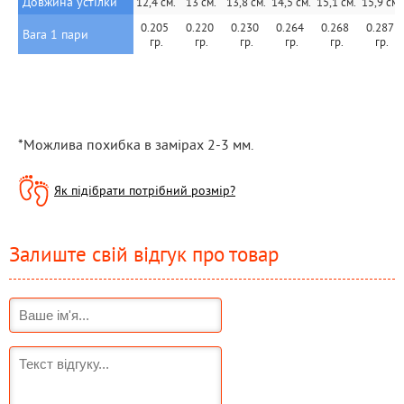
Довжина устілки
12,4 см.
13 см.
13,8 см.
14,5 см.
15,1 см.
15,9 см.
0.205 
0.220 
0.230 
0.264 
0.268 
0.287 
Вага 1 пари
гр.
гр.
гр.
гр.
гр.
гр.
*Можлива похибка в замірах 2-3 мм.
Як підібрати потрібний розмір?
Залиште свій відгук про товар