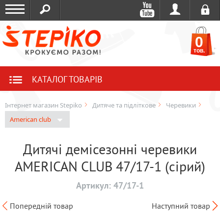
0
тов.
КАТАЛОГ ТОВАРІВ
Інтернет магазин Stepiko
Дитяче та підліткове
Черевики
American club
Дитячі демісезонні черевики
AMERICAN CLUB 47/17-1 (сірий)
Артикул:
47/17-1
Попередній товар
Наступний товар