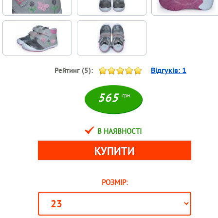
Відгуків:
1
Рейтинг (
5
):
565
грн.
В НАЯВНОСТІ
РОЗМІР: