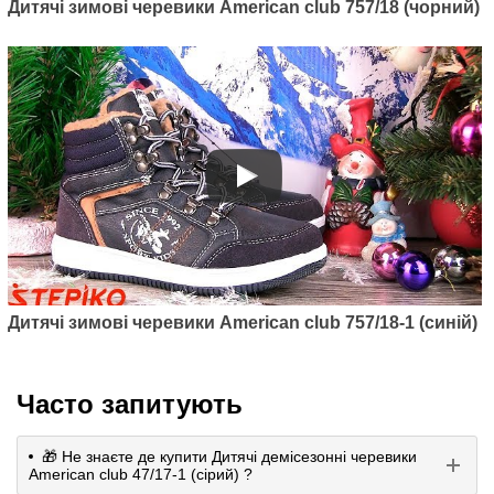
Дитячі зимові черевики American club 757/18 (чорний)
Артикул: 53/17-1
Дитячі демісезонні черевики
AMERICAN CLUB 53/17-1
(ліловий)
Дитячі зимові черевики American club 757/18-1 (синій)
555
грн.
Часто запитують
🎁 Не знаєте де купити Дитячі демісезонні черевики
American club 47/17-1 (сірий) ?