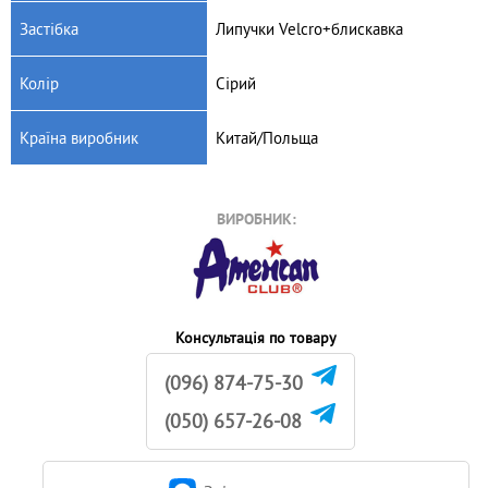
Застібка
Липучки Velcro+блискавка
Колір
Сірий
Країна виробник
Китай/Польща
ВИРОБНИК:
Консультація по товару
(096) 874-75-30
(050) 657-26-08