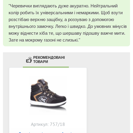
"Черевички виглядають дуже акуратно. Нейтральний
колір робить їх універсальними і немаркими. Щоб взути
розстібаю верхню защібку, а роззуваю з допомогою
внутрішнього замочку. Легко і швидко. До умовних мінусів
можу віднести хіба те, що шершаву підошву важче мити.
Зате на мокрому газоні не слизькі."
РЕКОМЕНДОВАНІ
ТОВАРИ
Артикул: 757/18