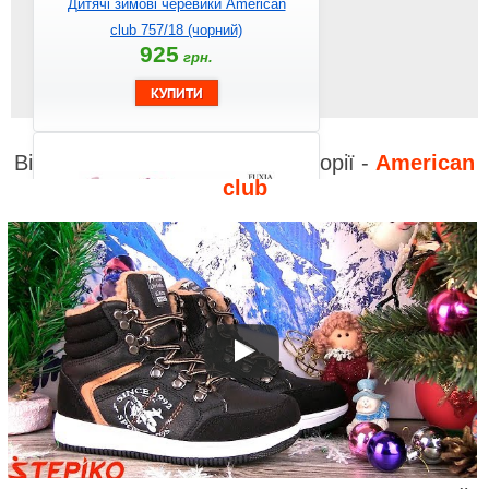
Дитячі зимові черевики American
club 757/18 (чорний)
925
грн.
Відео до інших товарів з категорії -
American
club
Артикул: 45/17
Дитячі демісезонні черевики
AMERICAN CLUB 45/17 (фуксія)
560
грн.