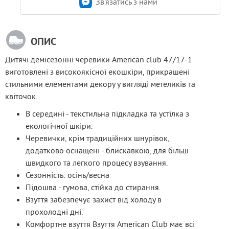
Зв'язатись з нами
ОПИС
Дитячі демісезонні черевики American club 47/17-1 
виготовлені з високоякісної екошкіри, прикрашені 
стильними елементами декору у вигляді метеликів та 
квіточок.
В середині - текстильна підкладка та устілка з
екологічної шкіри.
Черевички, крім традиційних шнурівок,
додатково оснащені - блискавкою, для більш
швидкого та легкого процесу взування.
Сезонність: осінь/весна
Підошва - гумова, стійка до стирання.
Взуття забезпечує захист від холоду в
прохолодні дні.
Комфортне взуття Взуття American Club має всі