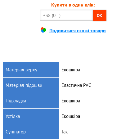
Купити в один клік:
OK
Подивитися схожі товари
Матеріал верху
Екошкіра
Матеріал підошви
Еластична PVC
Підкладка
Екошкіра
Устілка
Екошкіра
Супінатор
Так