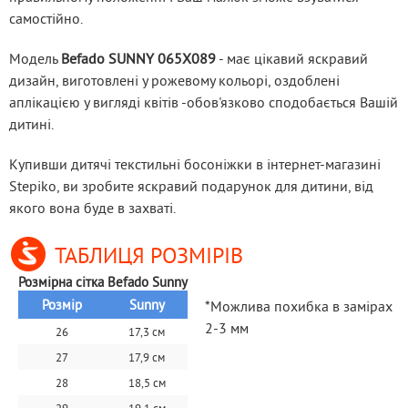
самостійно.
Модель 
Befado SUNNY 065X089
 - має цікавий яскравий 
дизайн, виготовлені у рожевому кольорі, оздоблені 
аплікацією у вигляді квітів -обов'язково сподобається Вашій 
дитині.
Купивши дитячі текстильні босоніжки в інтернет-магазині 
Stepiko, ви зробите яскравий подарунок для дитини, від 
якого вона буде в захваті.
ТАБЛИЦЯ РОЗМІРІВ
Розмірна сітка Befado Sunny
Розмір
Sunny
*Можлива похибка в замірах
2-3 мм
26
17,3 см
27
17,9 см
28
18,5 см