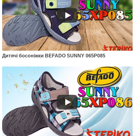
Дитячі босоніжки BEFADO SUNNY 065P085