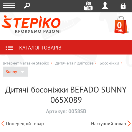
0
тов.
КАТАЛОГ ТОВАРІВ
Інтернет магазин Stepiko
Дитяче та підліткове
Босоніжки
Sunny
Дитячі босоніжки BEFADO SUNNY
065X089
Артикул:
0038SB
Попередній товар
Наступний товар