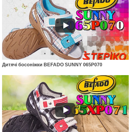
Дитячі босоніжки BEFADO SUNNY 065P070