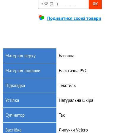
OK
Подивитися схожі товари
Матеріал верху
Бавовна
Матеріал підошви
Еластична PVC
Підкладка
Текстиль
Устілка
Натуральна шкіра
Супінатор
Так
Застібка
Липучки Velcro