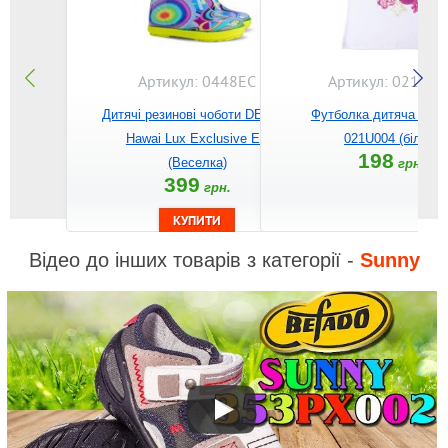
Артикул: 0448EC
Артикул: 021U00
Дитячі резинові чоботи DEMAR
Футболка дитяча BE
Hawai Lux Exclusive EC
021U004 (білий)
198
(Веселка)
грн.
399
грн.
Відео до інших товарів з категорії -
Sunny