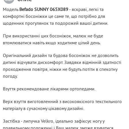
Модель 
Befado SUNNY 065X089
 - яскраві, легкі та 
комфортні босоніжки це саме те, що потрібно для 
щоденних прогулянок та подорожей вашої дитини.
При використанні цих босоніжок, малюк не буде 
втомлюватися навіть якщо ходитиме цілий день.
Оригінальний дизайн та будова босоніжок не дозволить 
дитині відчувати дискомфорт. Завдяки відмінній здатності 
проходження повітря, ніжки не будуть потіти в спекотну 
погоду.
Взуття рекомендоване лікарями ортопедами.
Верх взуття виготовленний з високоякісного текстильного 
матеріалу в сучасному цікавому дизайні.
Застібка - липучка Velkro, ідеально зафіксує ногу у 
правильному положенні і Ваш малюк зможе взуватися 