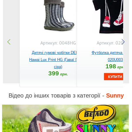
Артикул: 0048HG
Артикул: 020U00
Дитячі гумові чобітки DEMAR
Футболка дитяча BE
Hawai Lux Print HG (Гаваї Пепіта
020U003
198
сіра)
грн.
399
грн.
Відео до інших товарів з категорії -
Sunny