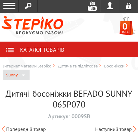
0
тов.
КАТАЛОГ ТОВАРІВ
Інтернет магазин Stepiko
Дитяче та підліткове
Босоніжки
Sunny
Дитячі босоніжки BEFADO SUNNY
065P070
Артикул:
0009SB
Попередній товар
Наступний товар