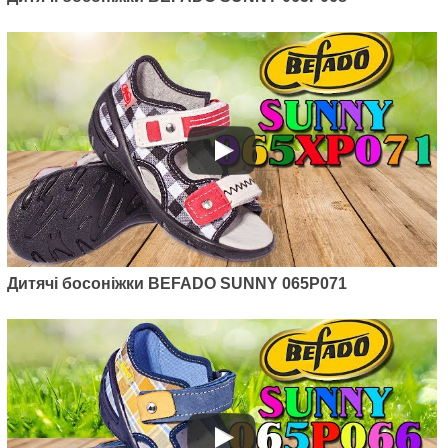
Дитячі босоніжки BEFADO SUNNY 065P071