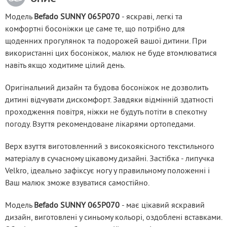
Модель 
Befado SUNNY 065P070
 - яскраві, легкі та 
комфортні босоніжки це саме те, що потрібно для 
щоденних прогулянок та подорожей вашої дитини. При 
використанні цих босоніжок, малюк не буде втомлюватися 
навіть якщо ходитиме цілий день.
Оригінальний дизайн та будова босоніжок не дозволить 
дитині відчувати дискомфорт. Завдяки відмінній здатності 
проходження повітря, ніжки не будуть потіти в спекотну 
погоду. Взуття рекомендоване лікарями ортопедами.
Верх взуття виготовленний з високоякісного текстильного 
матеріалу в сучасному цікавому дизайні. Застібка - липучка 
Velkro, ідеально зафіксує ногу у правильному положенні і 
Ваш малюк зможе взуватися самостійно.
Модель 
Befado SUNNY 065P070
 - має цікавий яскравий 
дизайн, виготовлені у синьому кольорі, оздоблені вставками. 