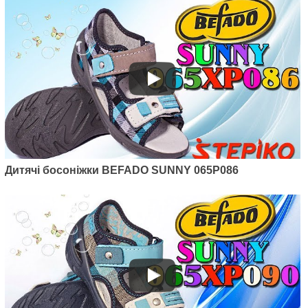
Дитячі босоніжки BEFADO SUNNY 065P086