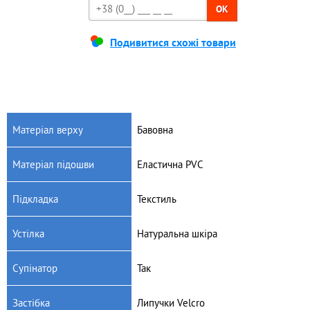
OK
Подивитися схожі товари
Матеріал верху
Бавовна
Матеріал підошви
Еластична PVC
Підкладка
Текстиль
Устілка
Натуральна шкіра
Супінатор
Так
Застібка
Липучки Velcro