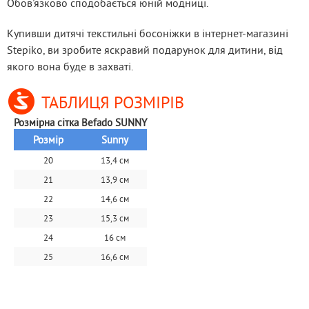
Обов'язково сподобається юній модниці.
Купивши дитячі текстильні босоніжки в інтернет-магазині 
Stepiko, ви зробите яскравий подарунок для дитини, від 
якого вона буде в захваті.
ТАБЛИЦЯ РОЗМІРІВ
Розмірна сітка Befado SUNNY
Розмір
Sunny
20
13,4 см
21
13,9 см
22
14,6 см
23
15,3 см
24
16 см
25
16,6 см