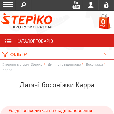
0
тов.
КАТАЛОГ ТОВАРІВ
ФІЛЬТР
Інтернет магазин Stepiko
Дитяче та підліткове
Босоніжки
Kappa
Дитячі босоніжки Kappa
Розділ знаходиться на стадії наповнення