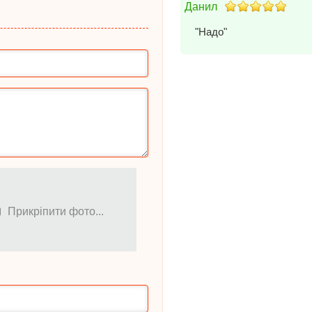
Данил
"Надо"
Прикріпити фото...