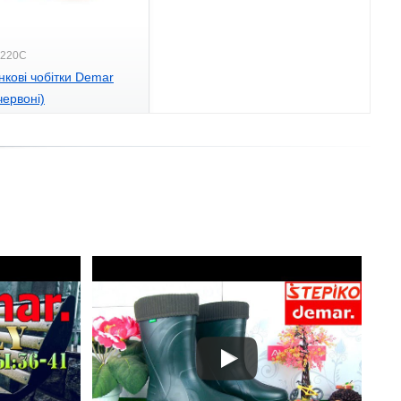
0220C
інкові чобітки Demar
червоні)
.