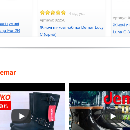
4 відгук..
Артикул: 
Артикул: 0225C
кові гумові
Жіночі п
Жіночі пінкові чобітки Demar Lucy
ung Fur 2R
Luna С (
C (сірий)
775
850
грн
грн.
emar