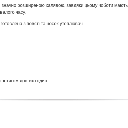
 і значно розширеною халявою, завдяки цьому чоботи мають 
валого часу.
виготовлена з повсті та носок утеплювач
ротягом довгих годин.