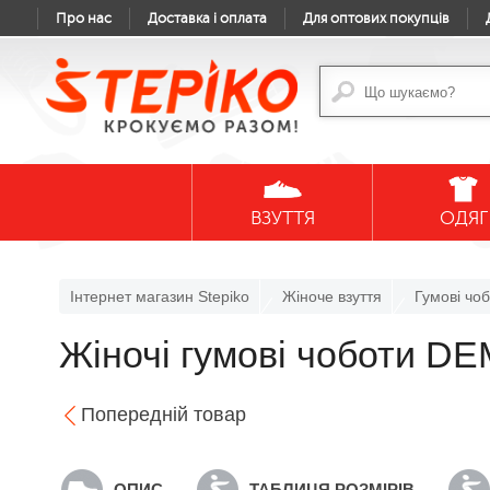
Про нас
Доставка і оплата
Для оптових покупців
ВЗУТТЯ
ОДЯГ
Інтернет магазин Stepiko
Жіноче взуття
Гумові чо
Жіночі гумові чоботи DE
Попередній товар
ОПИС
ТАБЛИЦЯ РОЗМІРІВ