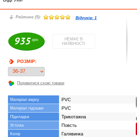
Рейтинг (
5
):
Відгуків:
1
935
НЕМАЄ В
грн.
НАЯВНОСТІ
РОЗМІР:
Подивитися схожі товари
PVC
Матеріал верху
PVC
Матеріал підошви
Трикотажна
Підкладка
Повсть
Устілка
Галявинка
Колір