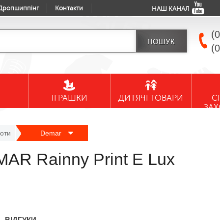
Дропшиппінг
Контакти
НАШ КАНАЛ
(
(
ІГРАШКИ
ДИТЯЧІ ТОВАРИ
С
ЗА
боти
Demar
MAR Rainny Print E Lux
ВІДГУКИ