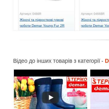
Артикул: 0466R
Артикул: 0466BR
Жіночі та підросткові гумові
Жіночі та підрост
чоботи Demar Young Fur 2R
чоботи Demar Yo
(синій)
(зелений)
865
865
грн.
грн.
Відео до інших товарів з категорії -
D