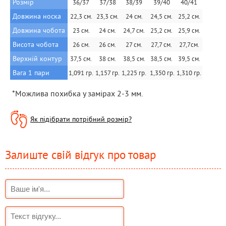
Розмір
36/37
37/38
38/39
39/40
40/41
Довжина носка
22,3 см.
23,3 см.
24 см.
24,5 см.
25,2 см.
Довжина чобота
23 см.
24 см.
24,7 см.
25,2 cм.
25,9 см.
Висота чобота 
26 см.
26 см.
27 см.
27,7 cм.
27,7см.
Верхній контур
37,5 см.
38 см.
38,5 см.
38,5 cм.
39,5 см.
Вага 1 пари
1,091 гр.
1,157 гр.
1,225 гр.
 1,350 гр.
1,310 гр.
 *Можлива похибка у замірах 2-3 мм.
Як підібрати потрібний розмір?
Залиште свій відгук про товар