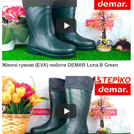
775
грн.
Жіночі гумові (EVA) чоботи DEMAR Luna B Green
Артикул: 0325C
Жіночі пінкові чобітки Demar
VIBES-M C
829
грн.