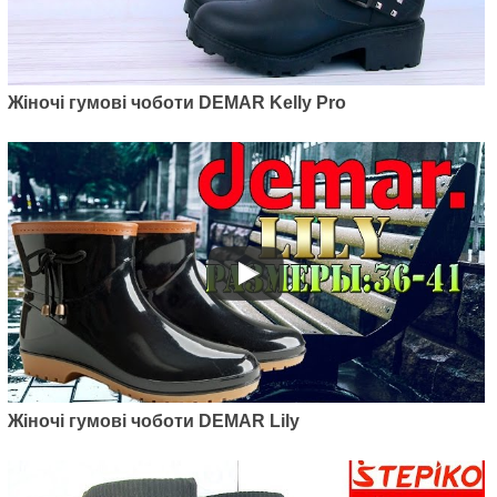
Артикул: 0225C
Жіночі пінкові чобітки Demar
Lucy C (сірий)
Жіночі гумові чоботи DEMAR Kelly Pro
850
грн.
Артикул: 0220C
Жіночі гумові чоботи DEMAR Lily
Жіночі пінкові чобітки Demar
Luna С (червоні)