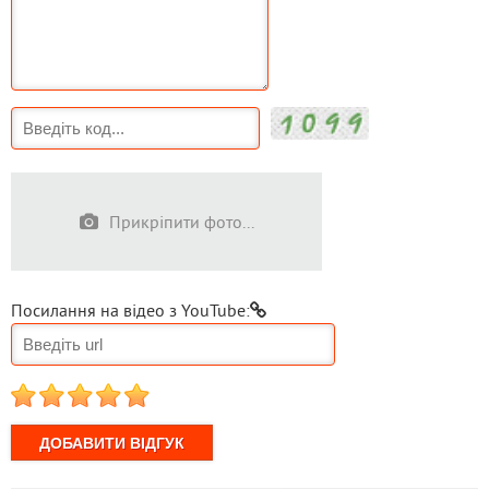
Прикріпити фото...
Посилання на відео з YouTube:
1
2
3
4
5