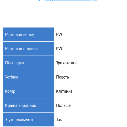
Матеріал верху
PVC
Матеріал підошви
PVC
Підкладка
Трикотажна
Устілка
Повсть
Колір
Клітинка
Країна виробник
Польща
З утеплювачем
Так