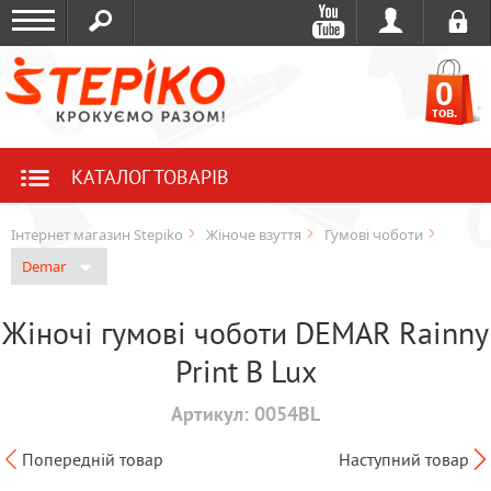
0
тов.
КАТАЛОГ ТОВАРІВ
Інтернет магазин Stepiko
Жіноче взуття
Гумові чоботи
Demar
Жіночі гумові чоботи DEMAR Rainny
Print B Lux
Артикул:
0054BL
Попередній товар
Наступний товар