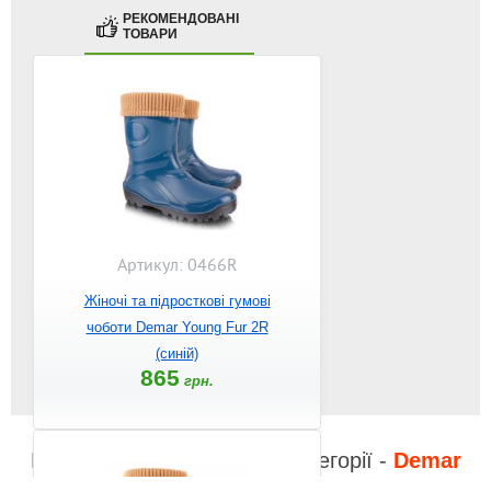
РЕКОМЕНДОВАНІ
ТОВАРИ
Артикул: 0466R
Жіночі та підросткові гумові
чоботи Demar Young Fur 2R
(синій)
865
грн.
Відео до інших товарів з категорії -
Demar