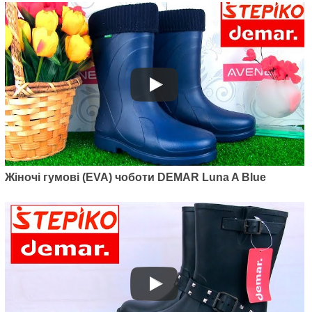
Артикул: 0466BR
Жіночі та підросткові гумові
чоботи Demar Young Fur 2R
(зелений)
865
грн.
Жіночі гумові (EVA) чоботи DEMAR Luna A Blue