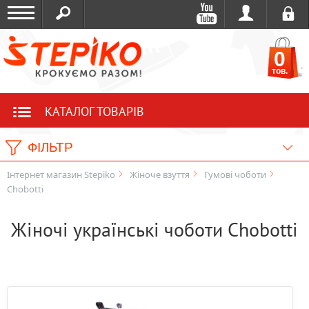
0
тов.
КАТАЛОГ ТОВАРІВ
ФІЛЬТР
Інтернет магазин Stepiko
Жіноче взуття
Гумові чоботи
Chobotti
Жіночі українські чоботи Chobotti