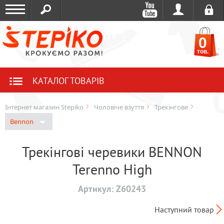
0
тов.
КАТАЛОГ ТОВАРІВ
Інтернет магазин Stepiko
Чоловіче взуття
Трекінгове
Bennon
Трекінгові черевики BENNON
Terenno High
Артикул:
Z60243
Наступний товар