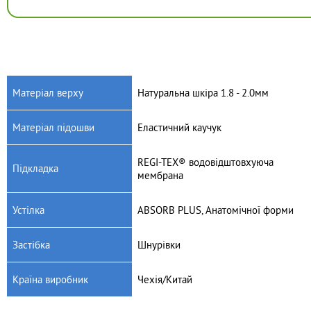
Матеріал верху
Натуральна шкіра 1.8 - 2.0мм
Матеріал підошви
Еластичний каучук
REGI-TEX® водовідштовхуюча
Підкладка
мембрана
Устілка
ABSORB PLUS, Анатомічної форми
Застібка
Шнурівки
Країна виробник
Чехія/Китай