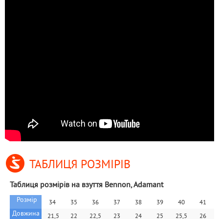
ТАБЛИЦЯ РОЗМІРІВ
Таблиця розмірів на взуття Bennon, Adamant
Розмір
34
35
36
37
38
39
40
41
Довжина 
 21,5
22
22,5
23
24
25
25,5
26