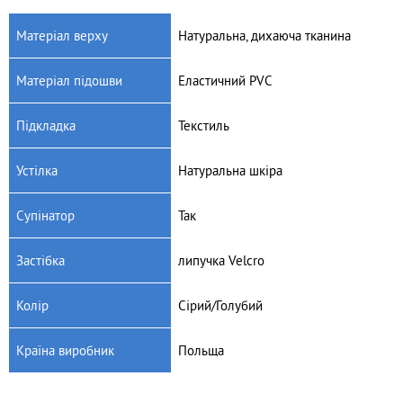
Матеріал верху
Натуральна, дихаюча тканина
Матеріал підошви
Еластичний PVC
Підкладка
Текстиль
Устілка
Натуральна шкіра
Супінатор
Так
Застібка
липучка Velcro
Колір
Сірий/Голубий
Країна виробник
Польща