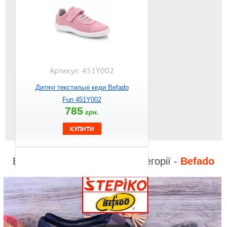
Артикул: 451Y002
Дитячі текстильні кеди Befado
Fun 451Y002
785
грн.
Відео до інших товарів з категорії -
Befado