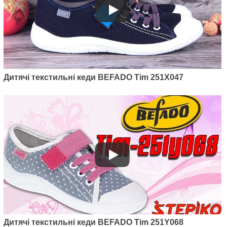
Артикул: 451Y004
Дитячі текстильні кеди Befado
Fun 451Y004
785
грн.
Дитячі текстильні кеди BEFADO Tim 251X047
Артикул: 351X002
Дитячі текстильні кеди Befado
Tim 351X002
Дитячі текстильні кеди BEFADO Tim 251Y068