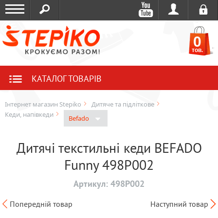
0
тов.
КАТАЛОГ ТОВАРІВ
Інтернет магазин Stepiko
Дитяче та підліткове
Кеди, напівкеди
Befado
Дитячі текстильні кеди BEFADO
Funny 498P002
Артикул:
498P002
Попередній товар
Наступний товар