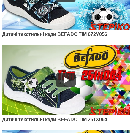
Дитячі текстильні кеди BEFADO TIM 672Y056
Артикул: 212P072
Дитячі текстильні кеди Befado
Maxi 212P072
475
грн.
Дитячі текстильні кеди BEFADO TIM 251X064