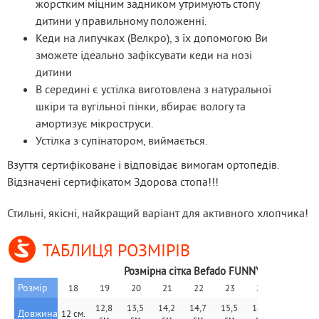
жорстким міцним задником утримують стопу
дитини у правильному положенні.
Кеди на липучках (Велкро), з їх допомогою Ви
зможете ідеально зафіксувати кеди на нозі
дитини
В середині є устілка виготовлена з натуральної
шкіри та вугільної пінки, вбирає вологу та
амортизує мікроструси.
Устілка з супінатором, виймається.
Взуття сертифіковане і відповідає вимогам ортопедів. 
Відзначені сертифікатом Здорова стопа!!!
Стильні, якісні, найкращий варіант для активного хлопчика!
ТАБЛИЦЯ РОЗМІРІВ
Розмірна сітка Befado FUNNY
Розмір
18
19
20
21
22
23
24
25
12,8 
13,5 
14,2 
14,7 
15,5 
16,1 
16,7 
1
Довжина
12 см.