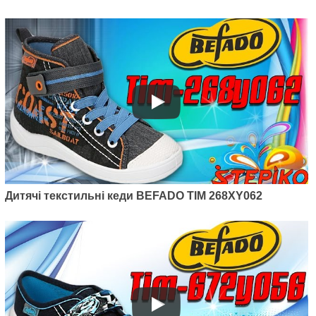
625
грн.
Артикул: 907P121
Дитячі текстильні кеди BEFADO TIM 268XY062
Дитячі текстильні кеди Befado
Maxi 907P121
400
грн.