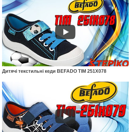
Дитячі текстильні кеди BEFADO TIM 251X078