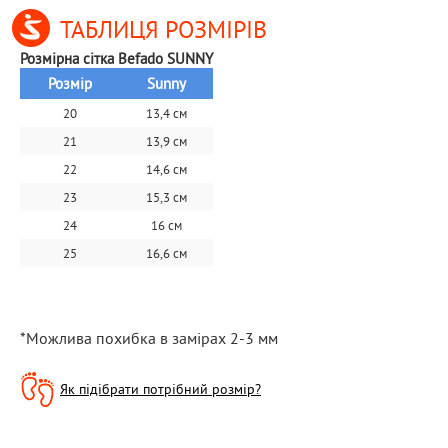
ТАБЛИЦЯ РОЗМІРІВ
Розмірна сітка Befado SUNNY
Розмір
Sunny
20
13,4 см
21
13,9 см
22
14,6 см
23
15,3 см
24
16 см
25
16,6 см
*Можлива похибка в замірах 2-3 мм
Як підібрати потрібний розмір?