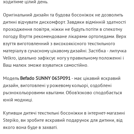
ходитиме цілий день.
Оригінальний дизайн та будова босоніжок не дозволить 
дитині відчувати дискомфорт. Завдяки відмінній здатності 
проходження повітря, ніжки не будуть потіти в спекотну 
погоду. Взуття рекомендоване лікарями ортопедами. Верх 
взуття виготовленний з високоякісного текстильного 
матеріалу в сучасному цікавому дизайні. Застібка - липучка 
Velkro, ідеально зафіксує ногу у правильному положенні і 
Ваш малюк зможе взуватися самостійно.
Модель 
Befado SUNNY 065P091
 - має цікавий яскравий 
дизайн, виготовлені у рожевому кольорі, оздоблені 
рызнокольоровими квытами. Обов'язково сподобається 
юній модниці.
Купивши дитячі текстильні босоніжки в інтернет-магазині 
Stepiko, ви зробите яскравий подарунок для дитини, від 
якого вона буде в захваті.