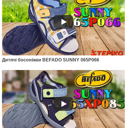
Дитячі босоніжки BEFADO SUNNY 065P066