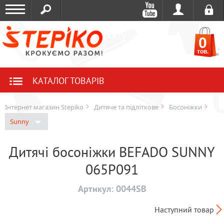
0
тов.
КАТАЛОГ ТОВАРІВ
Інтернет магазин Stepiko
Дитяче та підліткове
Босоніжки
Sunny
Дитячі босоніжки BEFADO SUNNY
065P091
Артикул:
0044SB
Наступний товар