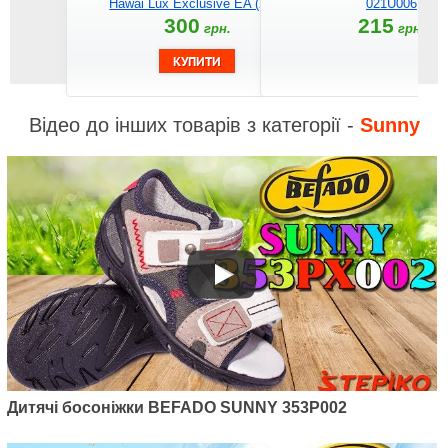
Hawai Lux Exclusive EA (Хіпі)
021U006
300
215
грн.
грн.
Відео до інших товарів з категорії -
Sunny
Дитячі босоніжки BEFADO SUNNY 353P002