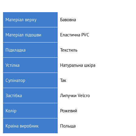
Матеріал верху
Бавовна
Матеріал підошви
Еластична PVC
Артикул: 065PX147
Артикул: 065PX148
Дитячі текстильні босоніжки
Дитячі текстильні босоніжки
Підкладка
Текстиль
Befado Sunny 065PX147
Befado Sunny 065PX148
480
грн.
455
грн.
Устілка
Натуральна шкіра
Супінатор
Так
Застібка
Липучки Velcro
Колір
Рожевий
Країна виробник
Польща