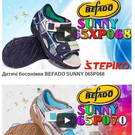
Дитячі босоніжки BEFADO SUNNY 065P068