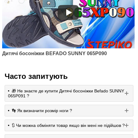
Дитячі босоніжки BEFADO SUNNY 065P090
Часто запитують
🎁 Не знаєте де купити Дитячі босоніжки Befado SUNNY
065P091 ?
👣 Як визначити розмір ноги ?
🔃 Чи можна обміняти товар якщо він мені не підійшов ?