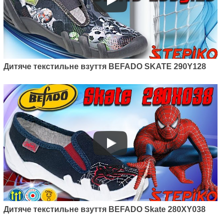
Дитяче текстильне взуття BEFADO SKATE 290Y128
Дитяче текстильне взуття BEFADO Skate 280XY038