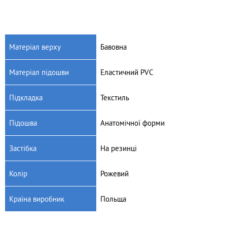
Матеріал верху
Бавовна
Матеріал підошви
Еластичний PVC
Підкладка
Текстиль
Підошва
Анатомічної форми
Застібка
На резинці
Колір
Рожевий
Країна виробник
Польща