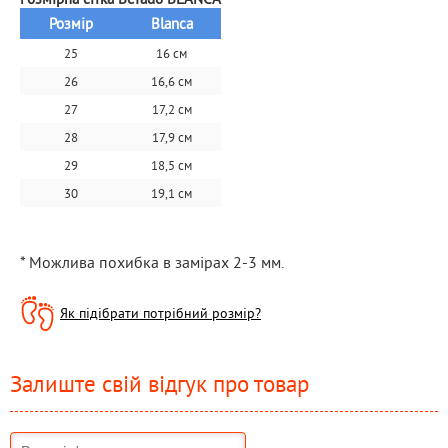
Розмір
Blanca
25
16 см
26
16,6 см
27
17,2 см
28
17,9 см
29
18,5 см
30
19,1 см
* Можлива похибка в замірах 2-3 мм.
Як підібрати потрібний розмір?
Залиште свій відгук про товар