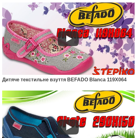
Дитяче текстильне взуття BEFADO Blanca 119X064