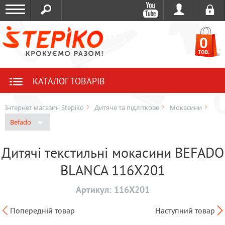
0
тов.
КАТАЛОГ ТОВАРІВ
Інтернет магазин Stepiko
Дитяче та підліткове
Мокасини
Befado
Дитячі текстильні мокасини BEFADO
BLANCA 116X201
Артикул:
116X201
Попередній товар
Наступний товар