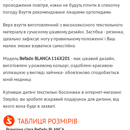
проходження повітря, ніжки не будуть пітніти в спекотну 
погоду. Взуття рекомендоване лікарями ортопедами.
Верх взуття виготовленний з високоякісного текстильного 
матеріалу в сучасному цікавому дизайні. Застібка - резинка, 
ідеально зафіксує ногу у правильному положенні і Ваш 
малюк зможе взуватися самостійно.
Модель 
Befado BLANCA 116X201
 - має цікавий дизайн, 
виготовлені у рожевому кольорі, оздоблені красивою 
аплікацією у вигляді зайчика- обов'язково сподобається 
юній модниці.
Купивши дитячі текстильні босоніжки в інтернет-магазині 
Stepiko, ви зробите яскравий подарунок для дитини, від 
якого вона буде в захваті.
ТАБЛИЦЯ РОЗМІРІВ
Розмірна сітка Befado BLANCA