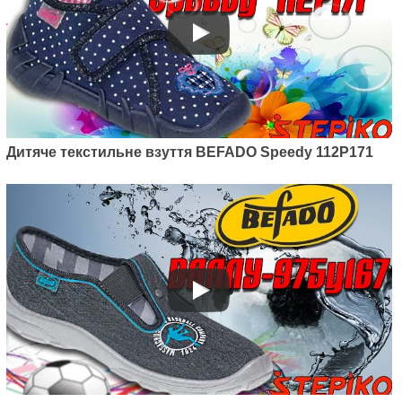
Артикул: 290Y210
Дитячі текстильні мокасини
Befado Skate 290Y210
Дитяче текстильне взуття BEFADO Speedy 112P171
525
грн.