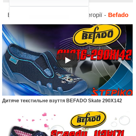
Відео до інших товарів з категорії -
Befado
Артикул: 538P037
Дитячі текстильні мокасини
Befado Honey 538P037
400
грн.
Дитяче текстильне взуття BEFADO Skate 290X142