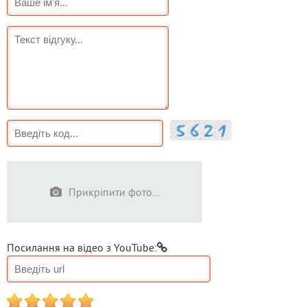
Прикріпити фото...
Посилання на відео з YouTube:
1
2
3
4
5