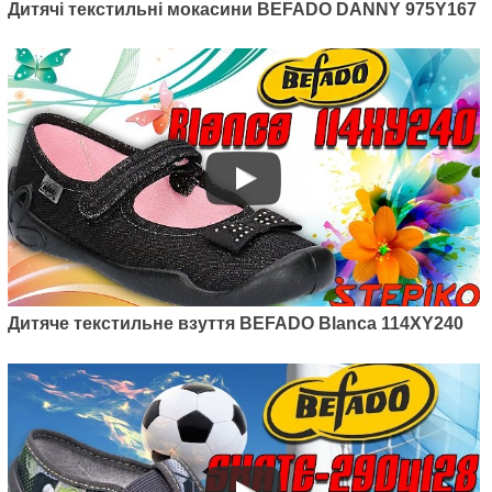
Артикул: 290Y212
Дитячі текстильні мокасини BEFADO DANNY 975Y167
Дитячі текстильні мокасини
Befado Skate 290Y212
495
грн.
Дитяче текстильне взуття BEFADO Blanca 114XY240
Артикул: 290X221
Дитячі текстильні мокасини
Befado Skate 290X221
495
грн.