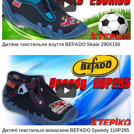
Дитяче текстильне взуття BEFADO Skate 290X150
Дитячі текстильні мокасини BEFADO Speedy 110P295