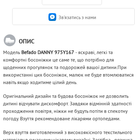
Зв'язатись з нами
ОПИС
Модель
 Befado DANNY 975Y167
 - яскраві, легкі та 
комфортні босоніжки це саме те, що потрібно для 
щоденних прогулянок та подорожей вашої дитини.При 
використанні цих босоніжок, малюк не буде втомлюватися 
навіть якщо ходитиме цілий день.
Оригінальний дизайн та будова босоніжок не дозволить 
дитині відчувати дискомфорт. Завдяки відмінній здатності 
проходження повітря, ніжки не будуть потіти в спекотну 
погоду. Взуття рекомендоване лікарями ортопедами.
Верх взуття виготовленний з високоякісного текстильного 
матеріалу в сучасному цікавому дизайні. Застібка - резинка, 