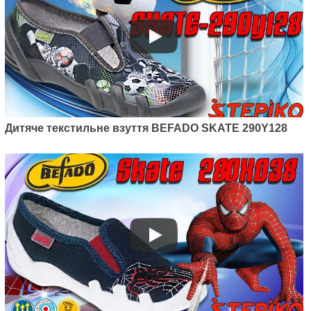
Дитяче текстильне взуття BEFADO SKATE 290Y128
Артикул: 290X221
Дитячі текстильні мокасини
Befado Skate 290X221
495
грн.