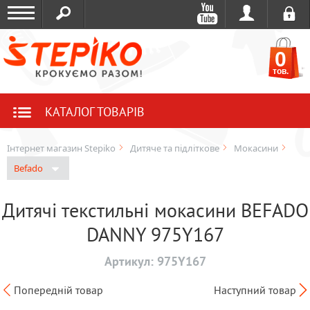
0
тов.
КАТАЛОГ ТОВАРІВ
Інтернет магазин Stepiko
Дитяче та підліткове
Мокасини
Befado
Дитячі текстильні мокасини BEFADO
DANNY 975Y167
Артикул:
975Y167
Попередній товар
Наступний товар