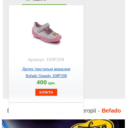
Артикул: 109P208
Дитячі текстильні мокасини
Befado Speedy 109P208
400
грн.
Відео до інших товарів з категорії -
Befado