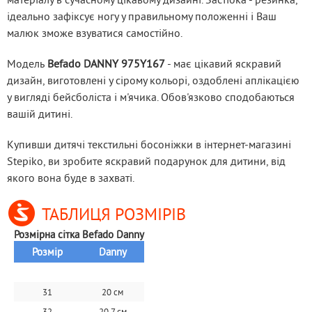
ідеально зафіксує ногу у правильному положенні і Ваш 
малюк зможе взуватися самостійно.
Модель
 Befado DANNY 975Y167
 - має цікавий яскравий 
дизайн, виготовлені у сірому кольорі, оздоблені аплікацією 
у вигляді бейсболіста і м'ячика. Обов'язково сподобаються 
вашій дитині.
Купивши дитячі текстильні босоніжки в інтернет-магазині 
Stepiko, ви зробите яскравий подарунок для дитини, від 
якого вона буде в захваті.
ТАБЛИЦЯ РОЗМІРІВ
Розмірна сітка Befado Danny
Розмір
Danny
31
20 см
32
20,7 см