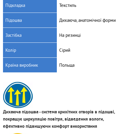
Підкладка
Текстиль
Підошва
Дихаюча, анатомічної форми
Застібка
На резинці
Колір
Сірий
Країна виробник
Польща
Дихаюча підошва - система крихітних отворів в підошві,
покращує циркуляцію повітря, відведення вологи,
ефективно підвищуючи комфорт використання