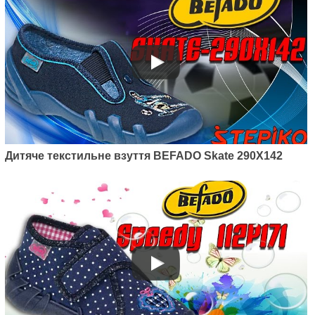
Артикул: 538P037
Дитячі текстильні мокасини
Befado Honey 538P037
400
грн.
Дитяче текстильне взуття BEFADO Skate 290X142
Артикул: 290Y210