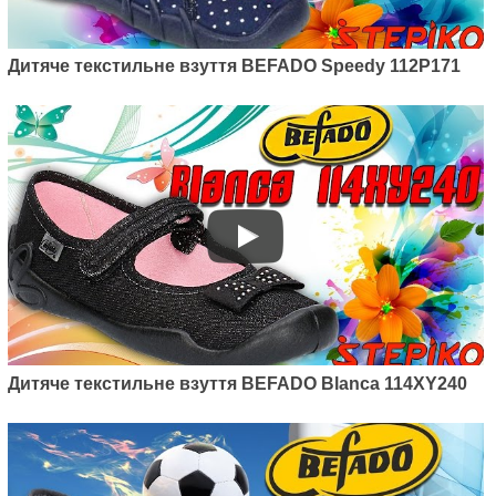
Дитячі текстильні мокасини
Befado Skate 290Y210
Дитяче текстильне взуття BEFADO Speedy 112P171
525
грн.
Артикул: 290Y212
Дитяче текстильне взуття BEFADO Blanca 114XY240
Дитячі текстильні мокасини
Befado Skate 290Y212
495
грн.