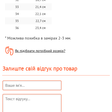
33
21,4 см
34
22,1 см
35
22,7 см
36
23,4 см
* Можлива похибка в замірах 2-3 мм.
Як підібрати потрібний розмір?
Залиште свій відгук про товар