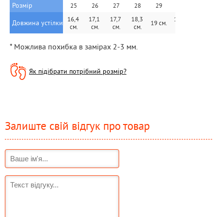
Розмір
25
26
27
28
29
30
31
16,4 
17,1 
17,7 
18,3 
19,6 
Довжина устілки
19 см.
20 см.
см.
см.
см.
см.
см.
* Можлива похибка в замірах 2-3 мм.
Як підібрати потрібний розмір?
Залиште свій відгук про товар