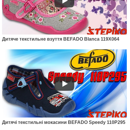
Дитяче текстильне взуття BEFADO Blanca 119X064
Дитячі текстильні мокасини BEFADO Speedy 110P295