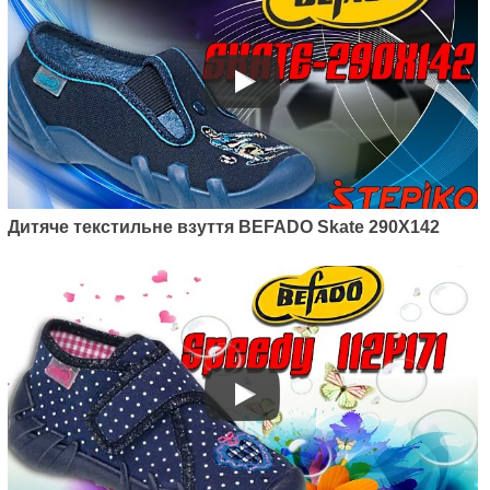
Артикул: 538P037
Дитячі текстильні мокасини
Befado Honey 538P037
400
грн.
Дитяче текстильне взуття BEFADO Skate 290X142
Артикул: 290Y210