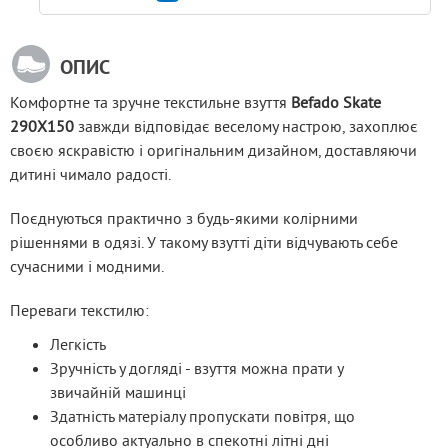
ОПИС
Комфортне та зручне текстильне взуття
 Befado Skate 
290X150
 завжди відповідає веселому настрою, захоплює 
своєю яскравістю і оригінальним дизайном, доставляючи 
дитині чимало радості.
Поєднуються практично з будь-якими колірними 
рішеннями в одязі. У такому взутті діти відчувають себе 
сучасними і модними.
Переваги текстилю:
Легкість
Зручність у догляді - взуття можна прати у
звичайній машинці
Здатність матеріалу пропускати повітря, що
особливо актуально в спекотні літні дні