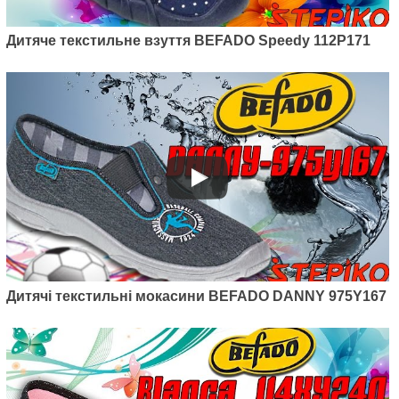
Дитячі текстильні мокасини
Befado Skate 290Y210
Дитяче текстильне взуття BEFADO Speedy 112P171
525
грн.
Артикул: 290Y212
Дитячі текстильні мокасини BEFADO DANNY 975Y167
Дитячі текстильні мокасини
Befado Skate 290Y212
495
грн.