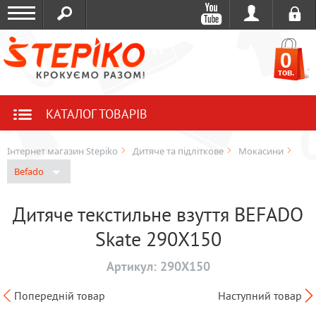
0
тов.
КАТАЛОГ ТОВАРІВ
Інтернет магазин Stepiko
Дитяче та підліткове
Мокасини
Befado
Дитяче текстильне взуття BEFADO
Skate 290X150
Артикул:
290X150
Попередній товар
Наступний товар