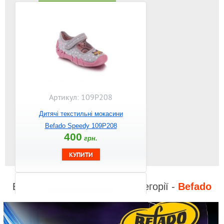
Артикул: 109P208
Дитячі текстильні мокасини
Befado Speedy 109P208
400
грн.
Відео до інших товарів з категорії -
Befado