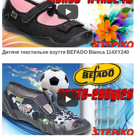
Дитяче текстильне взуття BEFADO Blanca 114XY240
Артикул: 290X221
Дитячі текстильні мокасини
Befado Skate 290X221
495
грн.