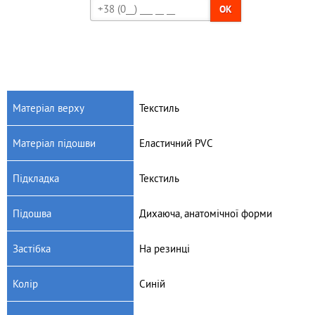
OK
Матеріал верху
Текстиль
Матеріал підошви
Еластичний PVC
Підкладка
Текстиль
Підошва
Дихаюча, анатомічної форми
Застібка
На резинці
Колір
Синій