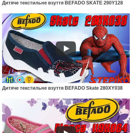
Дитяче текстильне взуття BEFADO SKATE 290Y128
Дитяче текстильне взуття BEFADO Skate 280XY038