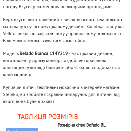
Модель 
Befado Blanca 114Y219
 - яскраві, легкі та комфортні 
мокасини це саме те, що потрібно для щоденних 
прогулянок та подорожей вашої дитини. При використанні 
цього взуття, малюк не буде втомлюватися навіть якщо 
ходитиме цілий день.
Оригінальний дизайн та будова не дозволить дитині 
відчувати дискомфорт. Завдяки відмінній здатності 
проходження повітря, ніжки не будуть пітніти в спекотну 
погоду. Взуття рекомендоване лікарями ортопедами.
Верх взуття виготовленний з високоякісного текстильного 
матеріалу в сучасному цікавому дизайні. Застібка - липучка 
Velkro, ідеально зафіксує ногу у правильному положенні і 
Ваш малюк зможе взуватися самостійно.
Модель 
Befado Blanca 114Y219
 - має цікавий дизайн, 
виготовлені у сірому кольорі, оздоблені красивою 