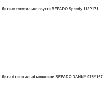
Артикул: 290Y210
Дитячі текстильні мокасини
Befado Skate 290Y210
Дитяче текстильне взуття BEFADO Speedy 112P171
525
грн.