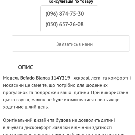
комісією фахівців з питань дитячого взуття.
Оцінку проводять: ортопеди, антропологи, конструктори
взуття,
технологи в матеріалознавстві.
ВИРОБНИК:
Консультація по товару
(096) 874-75-30
(050) 657-26-08
Зв'язатись з нами
ОПИС