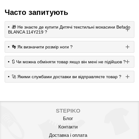
Дитяче текстильне взуття BEFADO Skate 290X150
Часто запитують
🎁 Не знаєте де купити Дитячі текстильні мокасини Befado
BLANCA 114Y219 ?
👣 Як визначити розмір ноги ?
🔃 Чи можна обміняти товар якщо він мені не підійшов ?