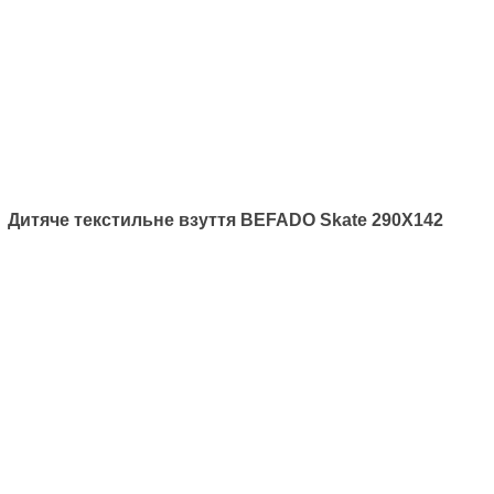
Befado Speedy 109P208
400
грн.
Відео до інших товарів з категорії -
Befado
Артикул: 538P037
Дитячі текстильні мокасини
Befado Honey 538P037
400
грн.
Дитяче текстильне взуття BEFADO Skate 290X142