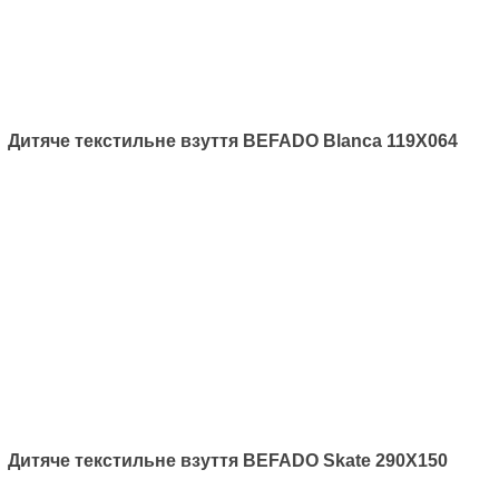
Дитяче текстильне взуття BEFADO Skate 280XY038
Дитяче текстильне взуття BEFADO Blanca 119X064