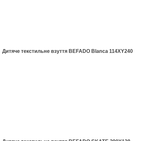
Артикул: 290Y212
Дитячі текстильні мокасини BEFADO DANNY 975Y167
Дитячі текстильні мокасини
Befado Skate 290Y212
495
грн.
Дитяче текстильне взуття BEFADO Blanca 114XY240
Артикул: 290X221