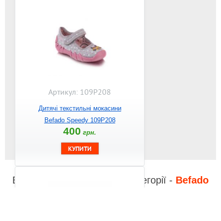
Посилання на відео з YouTube:
1
2
3
4
5
РЕКОМЕНДОВАНІ
ТОВАРИ
Артикул: 109P208
Дитячі текстильні мокасини