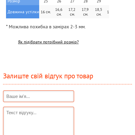
аплікацією у вигляді бантика- обов'язково сподобається 
юній модниці.
Купивши дитячі текстильні мокасини в інтернет-магазині 
Stepiko, ви зробите яскравий подарунок для дитини, від 
якого вона буде в захваті.
ТАБЛИЦЯ РОЗМІРІВ
Розмірна сітка Befado BLANCA
Розмір
25
26
27
28
29
30
31
16,6 
17,2 
17,9 
18,5 
Довжина устілки
16 см.
19 см.
19,6 см.
см.
см.
см.
см.
* Можлива похибка в замірах 2-3 мм.
Як підібрати потрібний розмір?