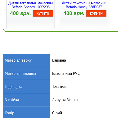
Дитячі текстильні мокасини
Дитячі текстильні мокасини
Befado Speedy 109P208
Befado Honey 538P037
400
грн.
400
грн.
Матеріал верху
Бавовна
Матеріал підошви
Еластичний PVC
Артикул: 290Y210
Артикул: 290Y212
Дитячі текстильні мокасини
Дитячі текстильні мокасини
Підкладка
Текстиль
Befado Skate 290Y210
Befado Skate 290Y212
525
грн.
495
грн.
Застібка
Липучка Velcro
Колір
Сірий