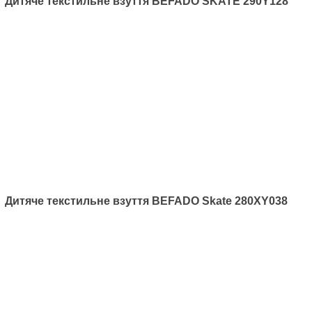
Дитячі текстильні мокасини
Befado Skate 290X221
495
грн.
Дитяче текстильне взуття BEFADO SKATE 290Y128