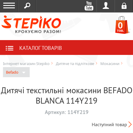
0
тов.
КАТАЛОГ ТОВАРІВ
Інтернет магазин Stepiko
Дитяче та підліткове
Мокасини
Befado
Дитячі текстильні мокасини BEFADO
BLANCA 114Y219
Артикул:
114Y219
Наступний товар