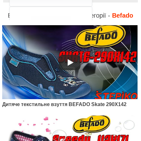
Відео до інших товарів з категорії -
Befado
Артикул: 538P037
Дитячі текстильні мокасини
Befado Honey 538P037
400
грн.
Дитяче текстильне взуття BEFADO Skate 290X142