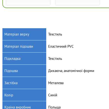
Матеріал верху
Текстиль
Матеріал підошви
Еластичний PVC
Артикул: 290Y210
Артикул: 290Y212
Дитячі текстильні мокасини
Дитячі текстильні мокасини
Підкладка
Текстиль
Befado Skate 290Y210
Befado Skate 290Y212
525
грн.
495
грн.
Підошва
Дихаюча, анатомічної форми
Застібка
Металева
Колір
Синій
Країна виробник
Польща