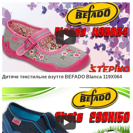
Дитяче текстильне взуття BEFADO Blanca 119X064