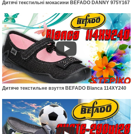
Артикул: 290Y212
Дитячі текстильні мокасини BEFADO DANNY 975Y167
Дитячі текстильні мокасини
Befado Skate 290Y212
495
грн.
Дитяче текстильне взуття BEFADO Blanca 114XY240
Артикул: 290X221
Дитячі текстильні мокасини
Befado Skate 290X221
495
грн.