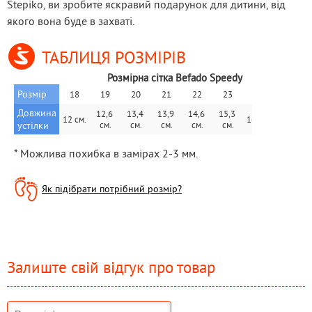
Stepiko, ви зробите яскравий подарунок для дитини, від 
якого вона буде в захваті.
ТАБЛИЦЯ РОЗМІРІВ
Розмірна сітка Befado Speedy
Розмір
18
19
20
21
22
23
24
25
Довжина 
12,6 
13,4 
13,9 
14,6 
15,3 
16,6 
12 см.
16 см.
устілки
см.
см.
см.
см.
см.
см.
* Можлива похибка в замірах 2-3 мм.
Як підібрати потрібний розмір?
Залиште свій відгук про товар