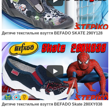
Дитяче текстильне взуття BEFADO SKATE 290Y128
Дитяче текстильне взуття BEFADO Skate 280XY038