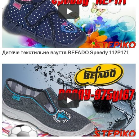
Артикул: 290Y210
Дитячі текстильні мокасини
Befado Skate 290Y210
Дитяче текстильне взуття BEFADO Speedy 112P171
525
грн.