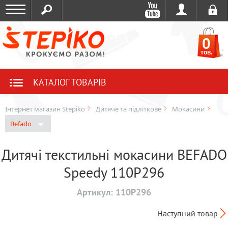
0
тов.
КАТАЛОГ ТОВАРІВ
Інтернет магазин Stepiko
Дитяче та підліткове
Мокасини
Befado
Дитячі текстильні мокасини BEFADO
Speedy 110P296
Артикул:
110P296
Наступний товар