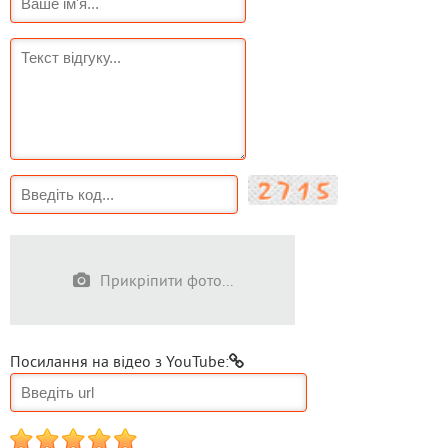
Прикріпити фото...
Посилання на відео з YouTube:
1
2
3
4
5