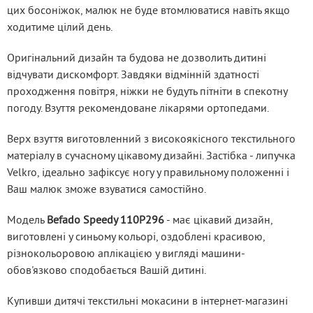
цих босоніжок, малюк не буде втомлюватися навіть якщо 
ходитиме цілий день.
Оригінальний дизайн та будова не дозволить дитині 
відчувати дискомфорт. Завдяки відмінній здатності 
проходження повітря, ніжки не будуть пітніти в спекотну 
погоду. Взуття рекомендоване лікарями ортопедами.
Верх взуття виготовленний з високоякісного текстильного 
матеріалу в сучасному цікавому дизайні. Застібка - липучка 
Velkro, ідеально зафіксує ногу у правильному положенні і 
Ваш малюк зможе взуватися самостійно.
Модель 
Befado Speedy 110P296
 - має цікавий дизайн, 
виготовлені у синьому кольорі, оздоблені красивою, 
різнокольоровою аплікацією у вигляді машини- 
обов'язково сподобається Вашій дитині.
Купивши дитячі текстильні мокасини в інтернет-магазині 