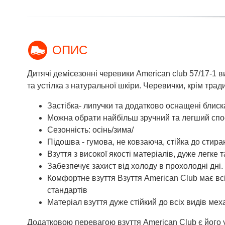
ОПИС
Дитячі демісезонні черевики American club 57/17-1 в
та устілка з натуральної шкіри. Черевички, крім тра
Застібка- липучки та додатково оснащені блиск
Можна обрати найбільш зручний та легший спо
Сезонність: осінь/зима/
Підошва - гумова, не ковзаюча, стійка до стира
Взуття з високої якості матеріалів, дуже легке т
Забезпечує захист від холоду в прохолодні дні.
Комфортне взуття Взуття American Club має всі
стандартів
Матеріал взуття дуже стійкий до всіх видів ме
Додатковою перевагою взуття American Club є його 