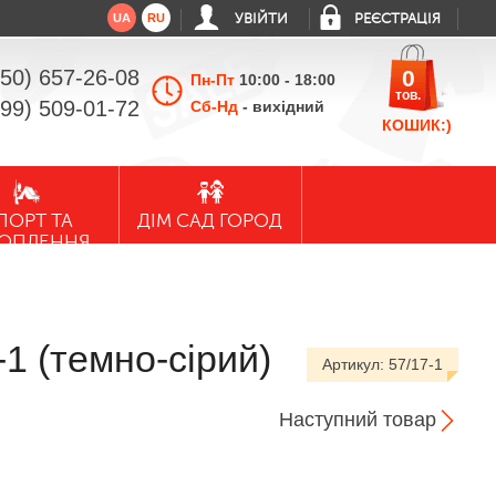
UA
RU
УВІЙТИ
РЕЄСТРАЦІЯ
050) 657-26-08
0
Пн-Пт
10:00 - 18:00
тов.
099) 509-01-72
Сб-Нд
- вихідний
КОШИК:)
ПОРТ ТА
ДІМ САД ГОРОД
ХОПЛЕННЯ
1 (темно-сірий)
Артикул:
57/17-1
Наступний товар