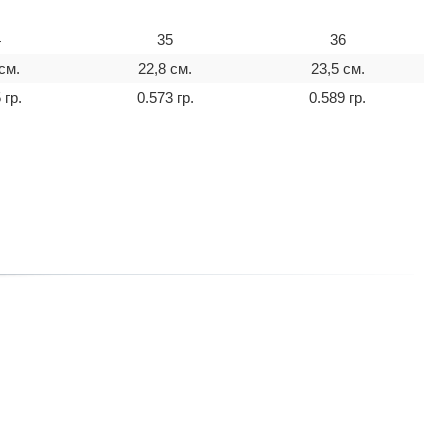
4
35
36
см.
22,8 см.
23,5 см.
 гр.
0.573 гр.
0.589 гр.