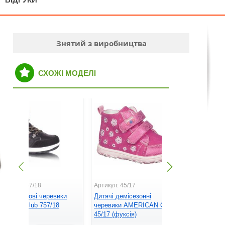
Знятий з виробництва
СХОЖІ МОДЕЛІ
ртикул: 757/18
Артикул: 45/17
Артикул: 53
итячі зимові черевики
Дитячі демісезонні
Дитячі дем
merican club 757/18
черевики AMERICAN CLUB
черевики
чорний)
45/17 (фуксія)
53/17-1 (лі