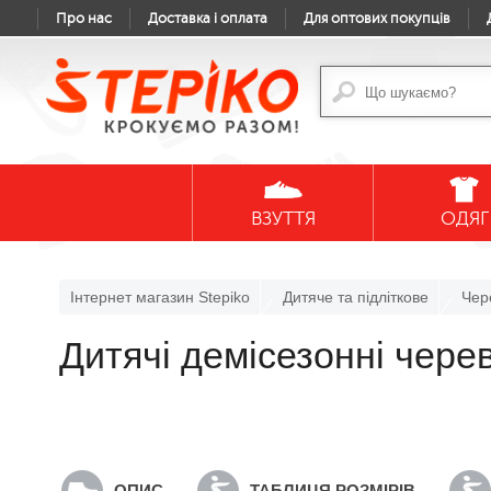
Про нас
Доставка і оплата
Для оптових покупців
ВЗУТТЯ
ОДЯГ
Інтернет магазин Stepiko
Дитяче та підліткове
Чер
Дитячі демісезонні чер
ОПИС
ТАБЛИЦЯ РОЗМІРІВ