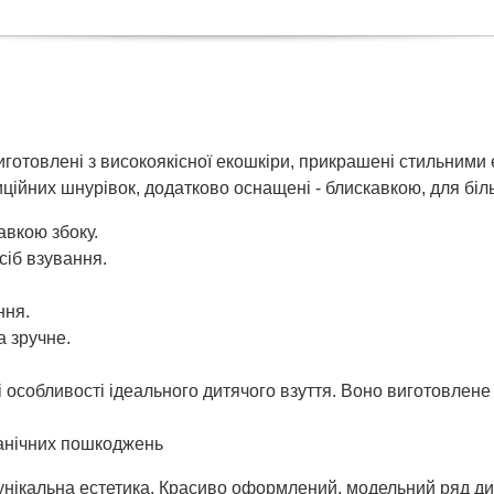
иготовлені з високоякісної екошкіри, прикрашені стильними 
диційних шнурівок, додатково оснащені - блискавкою, для бі
авкою збоку.
сіб взування.
ння.
а зручне.
 особливості ідеального дитячого взуття. Воно виготовлене 
ханічних пошкоджень
унікальна естетика. Красиво оформлений, модельний ряд ди