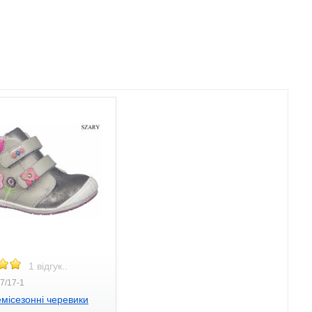
1 відгук..
7/17-1
емісезонні черевики