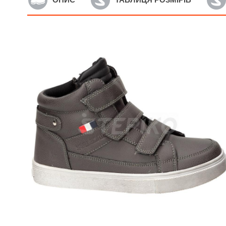
Артикул: 47/17
А
Дитячі демісезонні
Д
черевики AMERICAN CLUB
A
47/17 (фуксія)
(