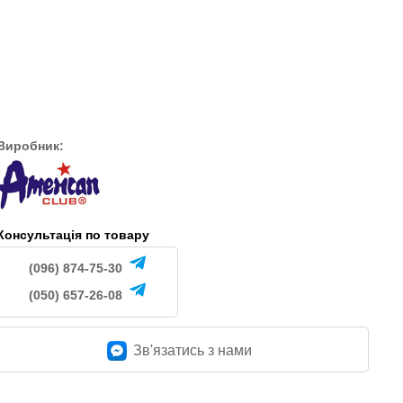
47/17-1 (сірий)
565
.
грн.
565
грн.
Виробник:
Консультація по товару
(096) 874-75-30
(050) 657-26-08
Зв'язатись з нами