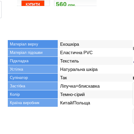
925
560
555
грн.
грн.
грн
Екошкіра
Матеріал верху
Еластична PVC
Матеріал підошви
Текстиль
Підкладка
Натуральна шкіра
Устілка
Так
Супінатор
Ліпучка+блискавка
Застібка
Темно-сірий
Колір
Китай/Польща
Країна виробник