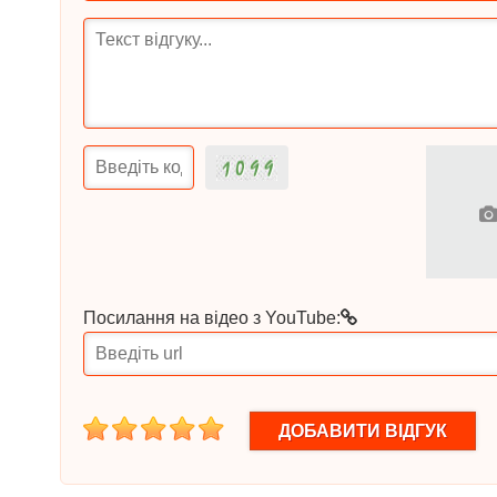
Посилання на відео з YouTube:
1
2
3
4
5