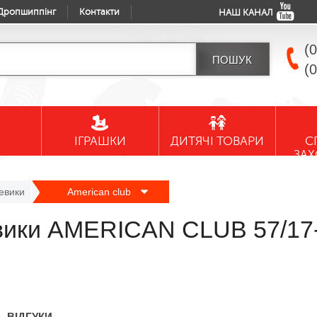
Дропшиппінг
Контакти
НАШ КАНАЛ
(
(
ІГРАШКИ
ДИТЯЧІ ТОВАРИ
С
ЗА
евики
American club
евики AMERICAN CLUB 57/17-
ВІДГУКИ