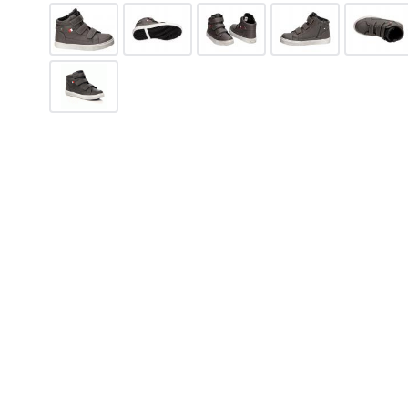
565
грн.