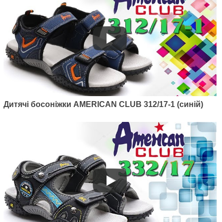
Артикул: 448/21
Дитячі босоніжки American club
Дитячі босоніжки AMERICAN CLUB 312/17-1 (синій)
448/21 (чорний/зелений)
670
грн.