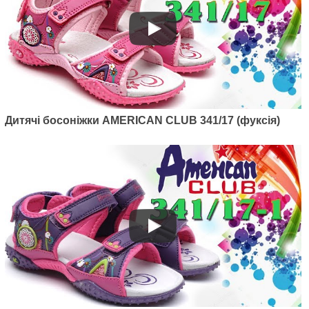
Дитячі босоніжки AMERICAN CLUB 341/17 (фуксія)