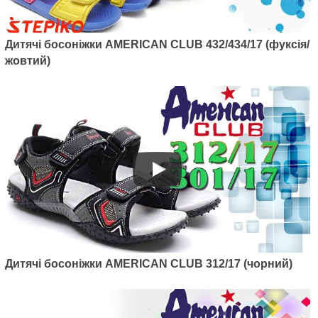
грн.
Дитячі босоніжки AMERICAN CLUB 432/434/17 (фуксія/
жовтий)
Артикул: 448/21-1
Дитячі босоніжки American club
448/21-1 (сірий/синій)
670
грн.
Дитячі босоніжки AMERICAN CLUB 312/17 (чорний)