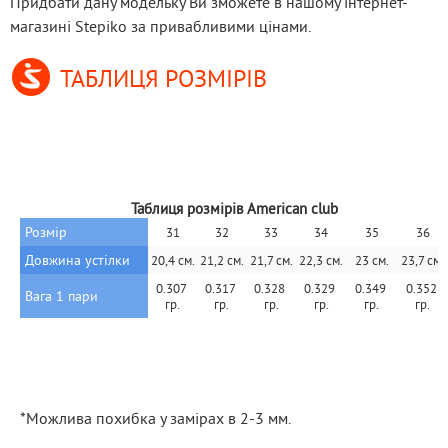
Придбати дану модельку Ви зможете в нашому інтернет-
магазині Stepiko за привабливими цінами.
ТАБЛИЦЯ РОЗМІРІВ
Таблиця розмірів American club
Розмір
31
32
33
34
35
36
Довжина устілки
20,4 см.
21,2 см.
21,7 см.
22,3 см.
23 см.
23,7 см.
0.307 
0.317 
0.328 
0.329 
0.349 
0.352 
Вага 1 пари
гр.
гр.
гр.
гр.
гр.
гр.
*Можлива похибка у замірах в 2-3 мм.