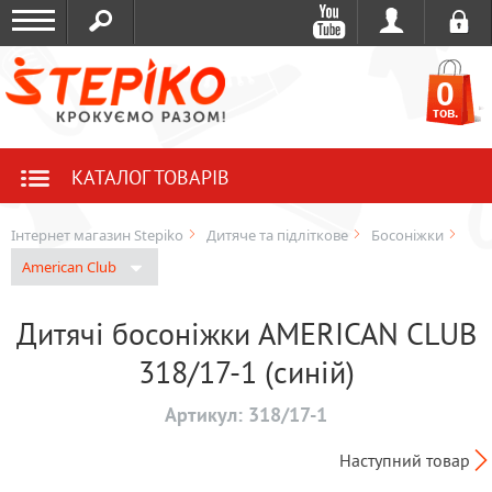
0
тов.
КАТАЛОГ ТОВАРІВ
Інтернет магазин Stepiko
Дитяче та підліткове
Босоніжки
American Club
Дитячі босоніжки AMERICAN CLUB
318/17-1 (синій)
Артикул:
318/17-1
Наступний товар