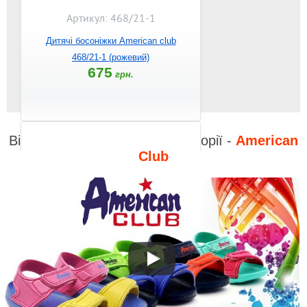
Артикул: 468/21-1
Дитячі босоніжки American club
468/21-1 (рожевий)
675
грн.
Відео до інших товарів з категорії -
American
Club
Артикул: 468/21
Дитячі босоніжки American club
468/21 (м`ята)
675