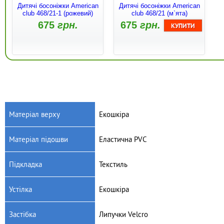
Дитячі босоніжки American
Дитячі босоніжки American
club 468/21-1 (рожевий)
club 468/21 (м`ята)
675
грн.
675
грн.
Матеріал верху
Екошкіра
Матеріал підошви
Еластична PVC
Артикул: 448/21-1
Артикул: 448/21
Дитячі босоніжки American
Дитячі босоніжки American
Підкладка
Текстиль
club 448/21-1 (сірий/синій)
club 448/21 (чорний/
зелений)
670
грн.
670
грн.
Устілка
Екошкіра
Застібка
Липучки Velcro