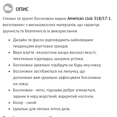
ОПИС
Стильні та зручні босоніжки марки 
American club 318/17-1
, 
виготовлені з високоякісних матеріалів, що гарантує 
зручність та безпечність їх використання.
Дизайн та фасон відповідають найновішим
тенденціям взуттєвих трендів.
Верх взуття -екологічна шкіра високої якості,
текстильна підкладка, шкіряна устілка.
Босоніжки ідеально підійдуть на будь-яку ніжку.
Босоніжки застібаються на липучку, що
допоможе вам ідеально зафіксувати босоніжки
на ніжці.
Босоніжки - легкі, підошва добре згинається,
задник в міру жорсткий, відкритий носочок.
Колір - синій.
Ідеальні для теплих літніх днів.