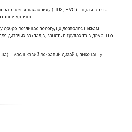
шва з полівінілхлориду (ПВХ, PVC) – щільного та
р стопи дитини.
у добре поглинає вологу, це дозволяє ніжкам
ля дитячих закладів, занять в групах та в дома. Цю
ща) – має цікавий яскравий дизайн, виконані у