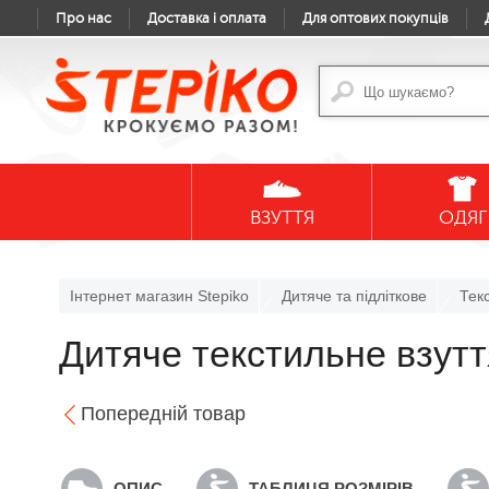
Про нас
Доставка і оплата
Для оптових покупців
ВЗУТТЯ
ОДЯГ
Інтернет магазин Stepiko
Дитяче та підліткове
Тек
Дитяче текстильне взу
Попередній товар
ОПИС
ТАБЛИЦЯ РОЗМІРІВ