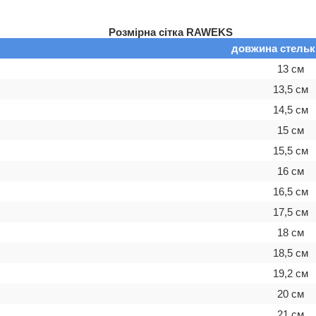
Розмірна сітка RAWEKS
довжина стельки
13 см
13,5 см
14,5 см
15 см
15,5 см
16 см
16,5 см
17,5 см
18 см
18,5 см
19,2 см
20 см
21 см