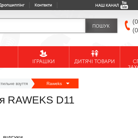
Дропшиппінг
Контакти
НАШ КАНАЛ
(
(
ІГРАШКИ
ДИТЯЧІ ТОВАРИ
С
ЗА
стильне взуття
Raweks
ття RAWEKS D11
ВІДГУКИ