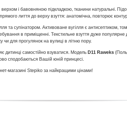
м верхом і бавовняною підкладкою, тканини натуральні. Підо
 прямого лиття до верху взуття: анатомічна, повторює конту
ля та супінатором. Активоване вугілля є антисептиком, том
ебування в приміщенні. Текстильне взуття дуже популярне д
у чи для прогулянок на вулиці в літню пору.
ляє дитинці самостійно взуватися. Модель
D11 Raweks
(Поль
зково сподобаються Вашій юній принцесі.
ет-магазині Stepiko за найкращими цінами!