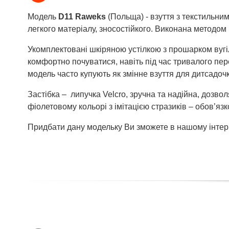
Модель
D11 Raweks
(Польща) - взуття з текстильни
легкого матеріалу, зносостійкого. Виконана методом
Укомплектовані шкіряною устілкою з прошарком вугіл
комфортно почуватися, навіть під час тривалого пер
модель часто купують як змінне взуття для дитсадочк
Застібка – липучка Velcro, зручна та надійна, дозво
фіолетовому кольорі з імітацією стразиків – обов’я
Придбати дану модельку Ви зможете в нашому інтерн