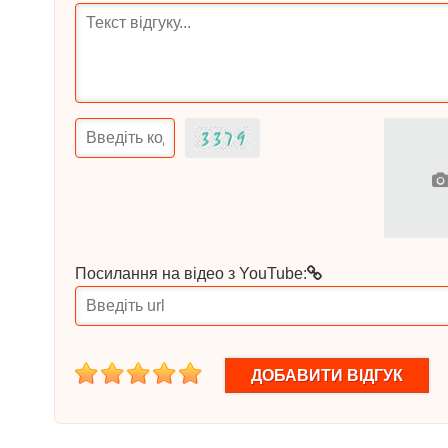
Посилання на відео з YouTube:
1
2
3
4
5