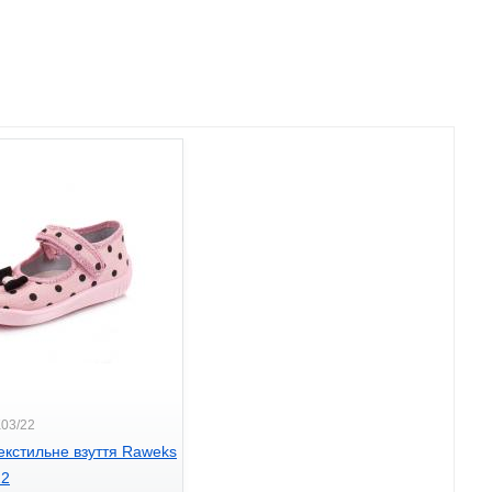
K03/22
екстильне взуття Raweks
22