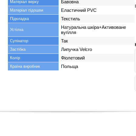
Бавовна
Матеріал верху
Еластичний PVC
Матеріал підошви
Текстиль
Підкладка
Натуральна шкіра+Активоване
Устілка
вугілля
Так
Супінатор
Липучка Velcro
Застібка
Фіолетовий
Колір
Польща
Країна виробник