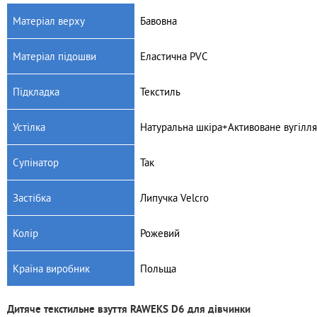
Матеріал верху
Бавовна
Матеріал підошви
Еластична PVC
Підкладка
Текстиль
Устілка
Натуральна шкіра+Активоване вугілля
Супінатор
Так
Застібка
Липучка Velcro
Колір
Рожевий
Країна виробник
Польща
Дитяче текстильне взуття RAWEKS D6 для дівчинки