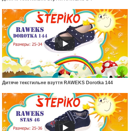
Дитяче текстильне взуття RAWEKS Dorotka 144