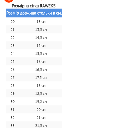
Розмірна сітка RAWEKS 
Розмір
довжина стельки в см.
20
13 см
21
13,5 см
22
14,5 см
23
15 см
24
15,5 см
25
16 см
26
16,5 см
27
17,5 см
28
18 см
29
18,5 см
30
19,2 см
31
20 см
32
21 см
33
21,5 см