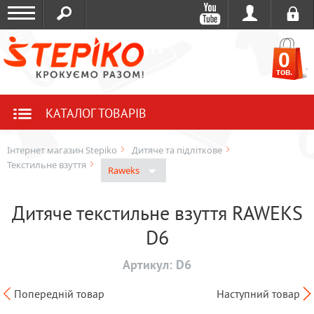
0
тов.
КАТАЛОГ ТОВАРІВ
Інтернет магазин Stepiko
Дитяче та підліткове
Текстильне взуття
Raweks
Дитяче текстильне взуття RAWEKS
D6
Артикул:
D6
Попередній товар
Наступний товар