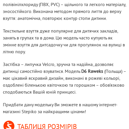
полівінілхлориду (ПВХ, PVC) – щільного та легкого матеріалу, 
зносостійкого. Виконана методом прямого лиття до верху 
взуття: анатомічна, повторює контур стопи дитини.
Текстильне взуття дуже популярне для дитячих закладів, 
занять в групах та в дома. Цю модель часто купують як 
змінне взуття для дитсадочку чи для прогулянок на вулиці в 
літню пору.
Застібка – липучка Velcro, зручна та надійна, дозволяє 
дитинці самостійно взуватися. Модель 
D6 Raweks
 (Польща) – 
має цікавий яскравий дизайн, виконані в рожеві кольорі, 
оздоблені біленькою квіточкою та горошком – обов’язково 
сподобаються Вашій юній принцесі.
Придбати дану модельку Ви зможете в нашому інтернет-
магазині Stepiko за найкращими цінами!
ТАБЛИЦЯ РОЗМІРІВ