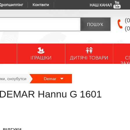
Дропшиппінг
Контакти
НАШ КАНАЛ
(
(
ІГРАШКИ
ДИТЯЧІ ТОВАРИ
С
ЗА
ики, сноубутси
Demar
и DEMAR Hannu G 1601
ВІДГУКИ