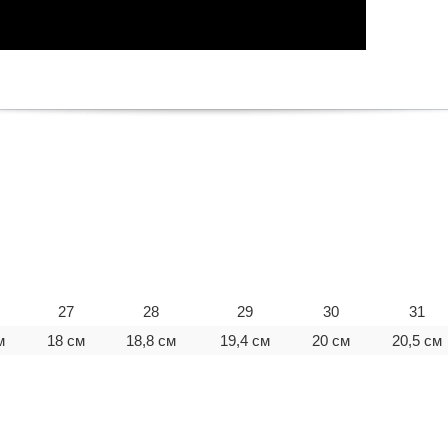
27
28
29
30
31
м
18 см
18,8 см
19,4 см
20 см
20,5 см