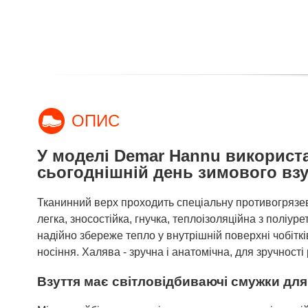
ОПИС
У моделі Demar Hannu використан
сьогоднішній день зимового вз
Тканинний верх проходить спеціальну противогрязев
легка, зносостійка, гнучка, теплоізоляційна з поліур
надійно збереже тепло у внутрішній поверхні чобітків.
носіння. Халява - зручна і анатомічна, для зручност
Взуття має світловідбиваючі смужки для 