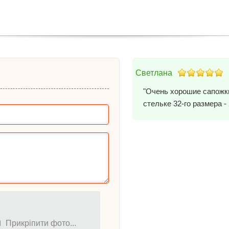
Светлана
"Очень хорошие сапожки
стельке 32-го размера -
Прикріпити фото...