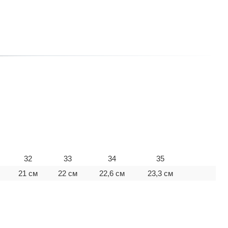
32
33
34
35
21 см
22 см
22,6 см
23,3 см