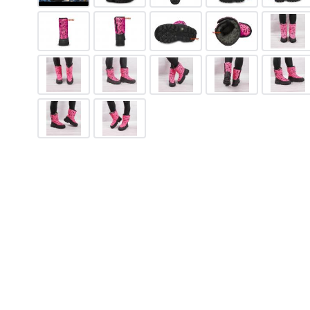
NE
779
грн.