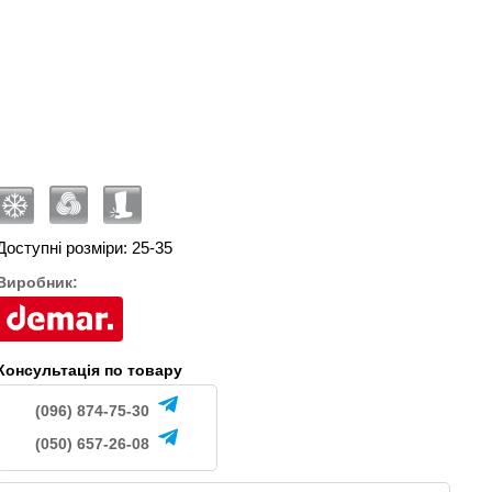
NE
NE
.
760
779
грн.
грн.
Доступні розміри: 25-35
Виробник:
Консультація по товару
(096) 874-75-30
(050) 657-26-08