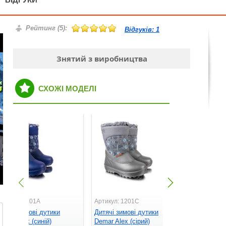
Рейтинг (
5
):
Відгуків:
1
Знятий з виробництва
СХОЖІ МОДЕЛІ
ртикул: 1201A
Артикул: 1201C
Артикул: 1
итячі зимові дутики
Дитячі зимові дутики
Дитячі зим
emar Alex (синій)
Demar Alex (сірий)
Demar Furr