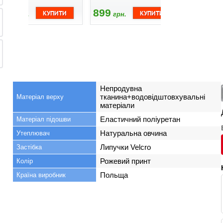
899
899
610
грн.
грн.
грн
Непродувна
тканина+водовідштовхувальні
Матеріал верху
матеріали
Еластичний поліуретан
Матеріал підошви
Натуральна овчина
Утеплювач
Липучки Velсro
Застібка
Рожевий принт
Колір
Польща
Країна виробник