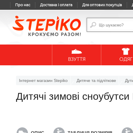
Про нас
Доставка і оплата
Для оптових покупців
ВЗУТТЯ
ОДЯГ
Інтернет магазин Stepiko
Дитяче та підліткове
Дут
Дитячі зимові сноубутс
ОПИС
ТАБЛИЦЯ РОЗМІРІВ