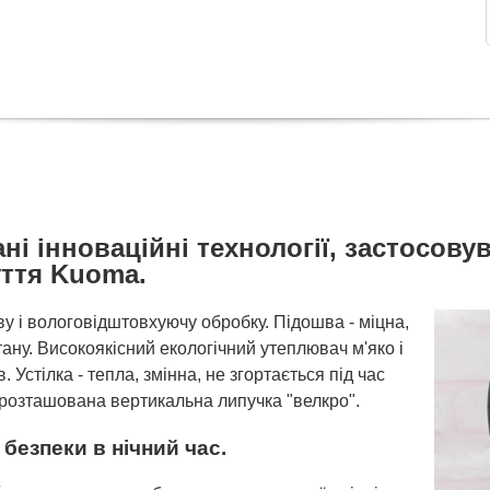
і інноваційні технології, застосову
уття Kuoma.
у і вологовідштовхуючу обробку. Підошва - міцна,
етану. Високоякісний екологічний утеплювач м'яко і
 Устілка - тепла, змінна, не згортається під час
і розташована вертикальна липучка "велкро".
безпеки в нічний час.