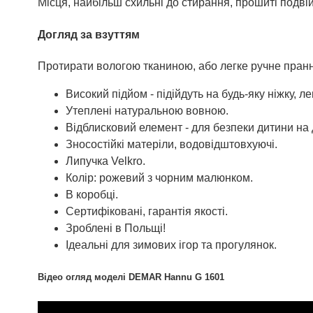
Місця, найбільш схильні до стирання, прошиті подві
Догляд за взуттям
Протирати вологою тканиною, або легке ручне пранн
Високий підйом - підійдуть на будь-яку ніжку, л
Утеплені натуральною вовною.
Відблисковий елемент - для безпеки дитини на 
Зносостійкі матеріли, водовідштовхуючі.
Липучка Velkro.
Колір: рожевий з чорним малюнком.
В коробці.
Сертифіковані, гарантія якості.
Зроблені в Польщі!
Ідеальні для зимових ігор та прогулянок.
Відео огляд моделі DEMAR Hannu G 1601