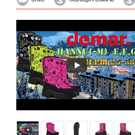
Артикул: 4010NE
А
Дитячі зимові дутики
Д
Demar Snowmen 2 Silver
D