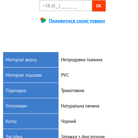
OK
Подивитися схожі товари
Матеріал верху
Непродувна тканина
Матеріал підошви
PVC
Підкладка
Трикотажна
Утеплювач
Натуральна овчина
Колір
Чорний
Застібка
Затяжка з фіксатором