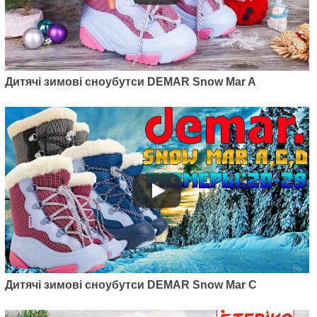
Артикул: 1510NE
Дитячі зимові дутики Demar
Furry 2 Light Silver NE
Дитячі зимові сноубутси DEMAR Snow Mar A
760
грн.
Артикул: 4010NE
Дитячі зимові сноубутси DEMAR Snow Mar C
Дитячі зимові дутики Demar