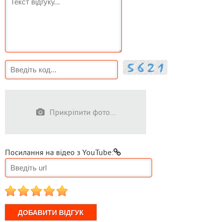
Прикріпити фото...
Посилання на відео з YouTube:
1
2
3
4
5