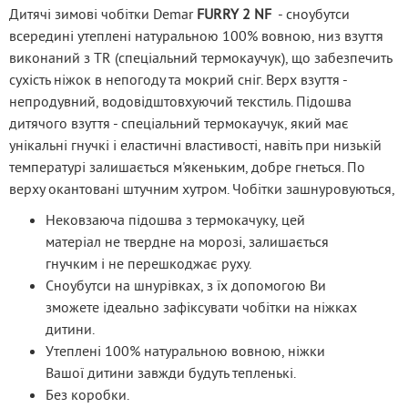
Дитячі зимові чобітки Demar
 FURRY 2 NF
  - сноубутси 
всередині утеплені натуральною 100% вовною, низ взуття 
виконаний з TR (спеціальний термокаучук), що забезпечить 
сухість ніжок в непогоду та мокрий сніг. Верх взуття - 
непродувний, водовідштовхуючий текстиль. Підошва 
дитячого взуття - спеціальний термокаучук, який має 
унікальні гнучкі і еластичні властивості, навіть при низькій 
температурі залишається м'якеньким, добре гнеться. По 
верху окантовані штучним хутром. Чобітки зашнуровуються,
Нековзаюча підошва з термокачуку, цей
матеріал не твердне на морозі, залишається
гнучким і не перешкоджає руху.
Сноубутси на шнурівках, з їх допомогою Ви
зможете ідеально зафіксувати чобітки на ніжках
дитини.
Утеплені 100% натуральною вовною, ніжки
Вашої дитини завжди будуть тепленькі.
Без коробки.