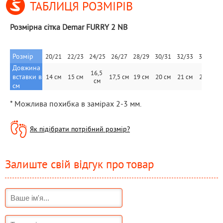
ТАБЛИЦЯ РОЗМІРІВ
Розмірна сітка Demar FURRY 2 NB
Розмір
20/21
22/23
24/25
26/27
28/29
30/31
32/33
34/35
Довжина 
16,5 
вставки в 
14 см
15 см
17,5 см
19 см
20 см
21 см
22 см
см
см
* Можлива похибка в замірах 2-3 мм.
Як підібрати потрібний розмір?
Залиште свій відгук про товар