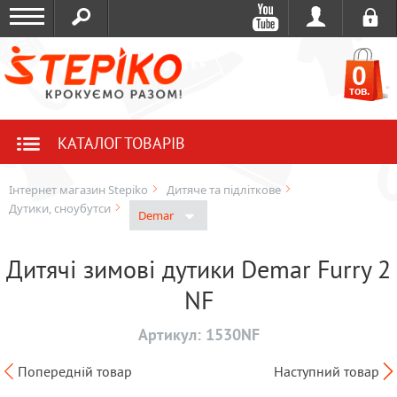
0
тов.
КАТАЛОГ ТОВАРІВ
Інтернет магазин Stepiko
Дитяче та підліткове
Дутики, сноубутси
Demar
Дитячі зимові дутики Demar Furry 2
NF
Артикул:
1530NF
Попередній товар
Наступний товар