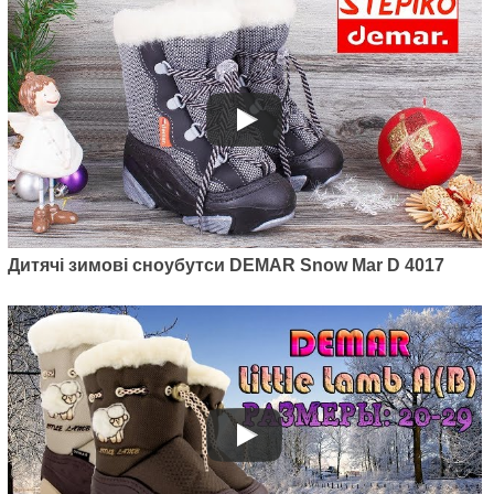
Snowmen 2 Silver NE
779
грн.
Дитячі зимові сноубутси DEMAR Snow Mar D 4017
Артикул: 4026NB
Дитячі зимові дутики Demar
Doggy 2 Light NB
870
грн.