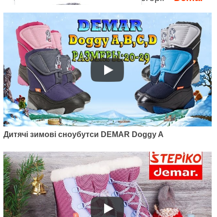
Артикул: 1201C
Дитячі зимові дутики Demar Alex
(сірий)
899
грн.
Дитячі зимові сноубутси DEMAR Doggy A