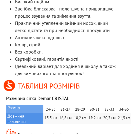
Високий підйом.
Застібка блискавка - полегшує та пришвидшує
процес взування та знімання взуття.
Практичний утеплений знімний носок, який
легко дістати та при необхідності просушити.
Антиковзаюча підошва.
Колір; сірий.
Без коробки.
Сертифіковані, гарантія якості
Ідеальний варіант для ходіння в школу, а також
для зимових ігор та прогулянок!
ТАБЛИЦЯ РОЗМІРІВ
Розмірна сітка Demar CRISTAL
Розмір
24-25
26-27
28-29
30-31
32-33
34-35
Довжина 
15,5 см
16,8 см
18,2 см
19,2 см
20,3 см
21,5 см
вкладиша