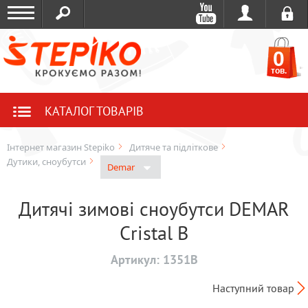
0
тов.
КАТАЛОГ ТОВАРІВ
Інтернет магазин Stepiko
Дитяче та підліткове
Дутики, сноубутси
Demar
Дитячі зимові сноубутси DEMAR
Cristal B
Артикул:
1351B
Наступний товар