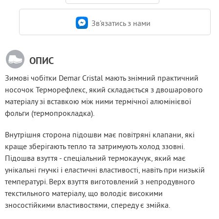
Зв'язатись з нами
ОПИС
Зимові чобітки Demar Cristal мають знімний практичний 
носочок Терморефлекс, який складається з двошарового 
матеріалу зі вставкою між ними термічної алюмінієвої 
фольги (термопрокладка).
Внутрішня сторона підошви має повітряні клапани, які 
краще зберігають тепло та затримують холод ззовні. 
Підошва взуття - спеціальний термокаучук, який має 
унікальні гнучкі і еластичні властивості, навіть при низькій 
температурі. Верх взуття виготовлений з непродувного 
текстильного матеріалу, що володіє високими 
зносостійкими властивостями, спереду є змійка.