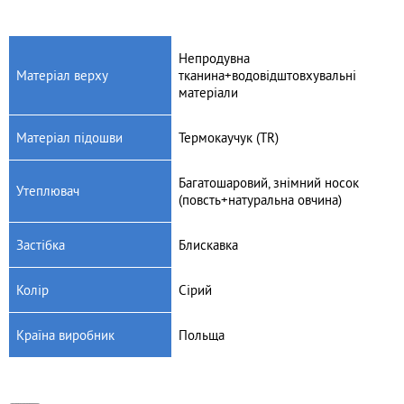
Непродувна
Матеріал верху
тканина+водовідштовхувальні
матеріали
Артикул: 1530NF
Артикул: 1510NE
Дитячі зимові дутики Demar
Дитячі зимові дутики Demar
Матеріал підошви
Термокаучук (TR)
Furry 2 NF
Furry 2 Light Silver NE
610
грн.
760
грн.
Багатошаровий, знімний носок
Утеплювач
(повсть+натуральна овчина)
Застібка
Блискавка
Колір
Сірий
Країна виробник
Польща