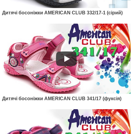
Артикул: 467/21-1
Дитячі босоніжки AMERICAN CLUB 332/17-1 (сірий)
Дитячі босоніжки American club
467/21-1 (рожевий)
685
грн.
Дитячі босоніжки AMERICAN CLUB 341/17 (фуксія)