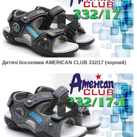
Артикул: 448/21
Дитячі босоніжки American club
Дитячі босоніжки AMERICAN CLUB 332/17 (чорний)
448/21 (чорний/зелений)
670
грн.