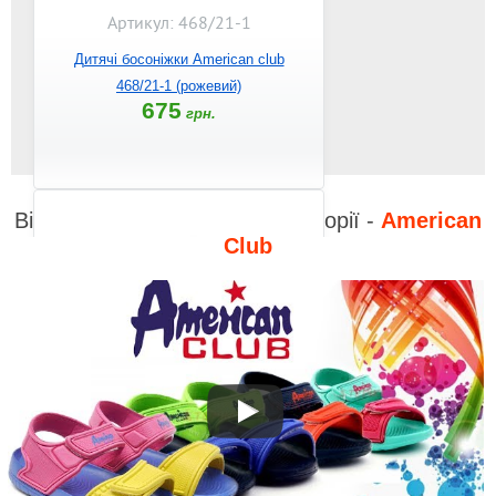
Артикул: 468/21-1
Дитячі босоніжки American club
468/21-1 (рожевий)
675
грн.
Відео до інших товарів з категорії -
American
Club
Артикул: 468/21
Дитячі босоніжки American club
468/21 (м`ята)
675
грн.