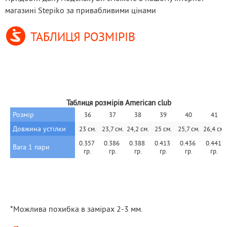
магазині Stepiko за привабливими цінами
ТАБЛИЦЯ РОЗМІРІВ
Таблиця розмірів American club
Розмір
36
37
38
39
40
41
Довжина устілки
23 см.
23,7 см.
24,2 см.
25 см.
25,7 см.
26,4 см.
0.357 
0.386 
0.388 
0.413 
0.436 
0.441 
Вага 1 пари
гр.
гр.
гр.
гр.
гр.
гр.
*Можлива похибка в замірах 2-3 мм.