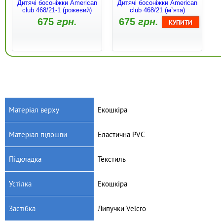
Дитячі босоніжки American
Дитячі босоніжки American
club 468/21-1 (рожевий)
club 468/21 (м`ята)
675
грн.
675
грн.
Матеріал верху
Екошкіра
Матеріал підошви
Еластична PVC
Артикул: 448/21-1
Артикул: 448/21
Дитячі босоніжки American
Дитячі босоніжки American
Підкладка
Текстиль
club 448/21-1 (сірий/синій)
club 448/21 (чорний/
зелений)
670
грн.
670
грн.
Устілка
Екошкіра
Застібка
Липучки Velcro