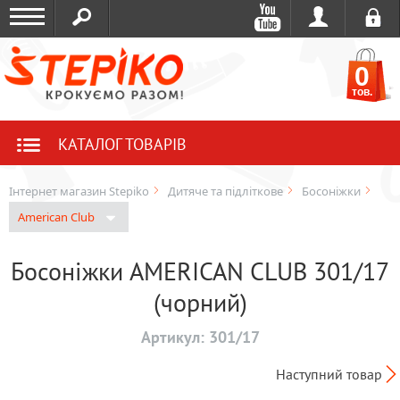
0
тов.
КАТАЛОГ ТОВАРІВ
Інтернет магазин Stepiko
Дитяче та підліткове
Босоніжки
American Club
Босоніжки AMERICAN CLUB 301/17
(чорний)
Артикул:
301/17
Наступний товар