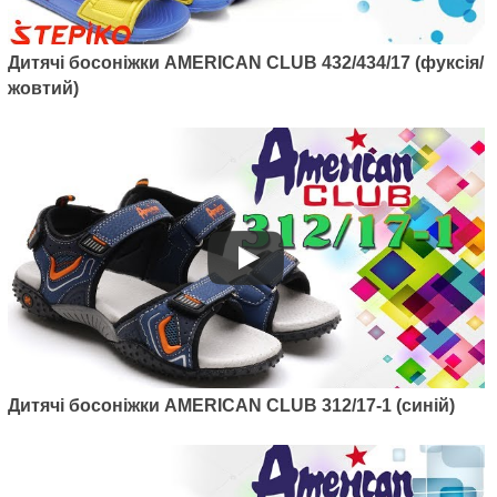
Дитячі босоніжки AMERICAN CLUB 432/434/17 (фуксія/
жовтий)
Артикул: 448/21-1
Дитячі босоніжки American club
448/21-1 (сірий/синій)
670
грн.
Дитячі босоніжки AMERICAN CLUB 312/17-1 (синій)