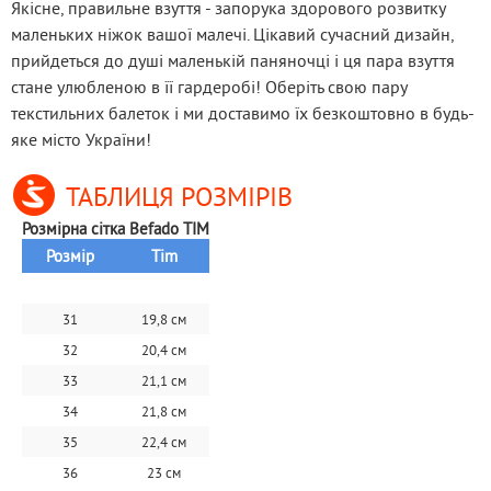
Якісне, правильне взуття - запорука здорового розвитку 
маленьких ніжок вашої малечі. Цікавий сучасний дизайн, 
прийдеться до душі маленькій паняночці і ця пара взуття 
стане улюбленою в її гардеробі! Оберіть свою пару 
текстильних балеток і ми доставимо їх безкоштовно в будь-
яке місто України!
ТАБЛИЦЯ РОЗМІРІВ
Розмірна сітка Befado TIM
Розмір
Tim
31
19,8 см
32
20,4 см
33
21,1 см
34
21,8 см
35
22,4 см
36
23 см