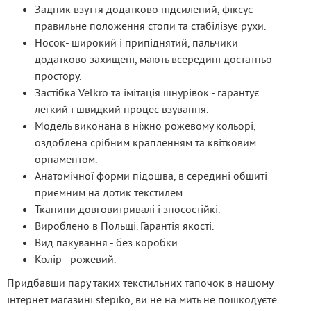
Задник взуття додатково підсилений, фіксує
правильне положення стопи та стабілізує рухи.
Носок- широкий і припіднятий, пальчики
додатково захищені, мають всередині достатньо
простору.
Застібка Velkro та імітація шнурівок - гарантує
легкий і швидкий процес взування.
Модель виконана в ніжно рожевому кольорі,
оздоблена срібним крапленням та квітковим
орнаментом.
Анатомічної форми підошва, в середині обшиті
приємним на дотик текстилем.
Тканини довговитривалі і зносостійкі.
Вироблено в Польщі. Гарантія якості.
Вид пакування - без коробки.
Колір - рожевий.
Придбавши пару таких текстильних тапочок в нашому 
інтернет магазині stepiko, ви не на мить не пошкодуєте. 