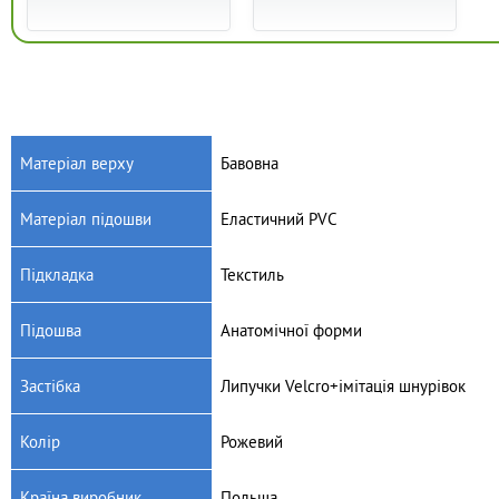
Матеріал верху
Бавовна
Матеріал підошви
Еластичний PVC
Артикул: 351X002
Артикул: 907P121
Дитячі текстильні кеди
Дитячі текстильні кеди
Підкладка
Текстиль
Befado Tim 351X002
Befado Maxi 907P121
625
грн.
400
грн.
Підошва
Анатомічної форми
Застібка
Липучки Velсro+імітація шнурівок
Колір
Рожевий
Країна виробник
Польща