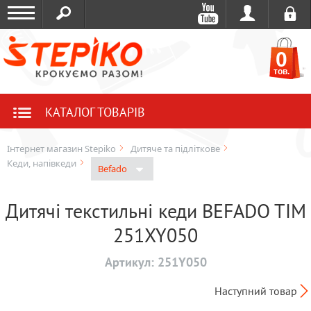
0
тов.
КАТАЛОГ ТОВАРІВ
Інтернет магазин Stepiko
Дитяче та підліткове
Кеди, напівкеди
Befado
Дитячі текстильні кеди BEFADO TIM
251XY050
Артикул:
251Y050
Наступний товар