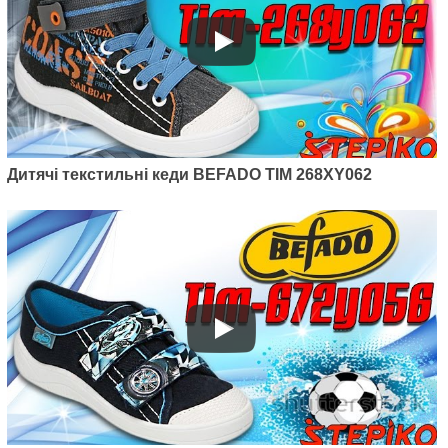
Дитячі текстильні кеди BEFADO TIM 268XY062