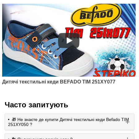
Дитячі текстильні кеди BEFADO TIM 251XY077
Часто запитують
🎁 Не знаєте де купити Дитячі текстильні кеди Befado TIM
251XY050 ?