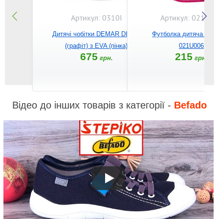
Артикул: 0310I
Артикул: 021U00
Дитячі чобітки DEMAR DINO I
Футболка дитяча BE
(графіт) з EVA (пінка)
021U006
675
215
грн.
грн.
Відео до інших товарів з категорії -
Befado