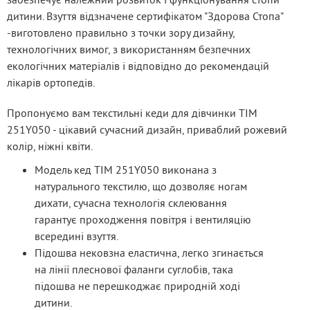
дитини. Взуття відзначене сертифікатом "Здорова Стопа" 
-виготовлено правильно з точки зору дизайну, 
технологічних вимог, з використанням безпечних 
екологічних матеріалів і відповідно до рекомендацій 
лікарів ортопедів.
Пропонуємо вам текстильні кеди для дівчинки TIM 
251Y050 - цікавий сучасний дизайн, приваблий рожевий 
колір, ніжні квіти.
Модель кед TIM 251Y050 виконана з
натурального текстилю, що дозволяє ногам
дихати, сучасна технологія склеювання
гарантує проходження повітря і вентиляцію
всередині взуття.
Підошва нековзна еластична, легко згинається
на лінії плеснової фаланги суглобів, така
підошва не перешкоджає природній ході
дитини.