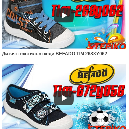
Дитячі текстильні кеди BEFADO TIM 268XY062