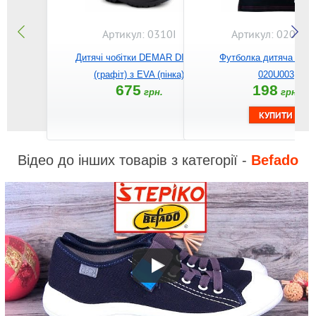
Артикул: 0310I
Артикул: 020U00
Дитячі чобітки DEMAR DINO I
Футболка дитяча BE
(графіт) з EVA (пінка)
020U003
675
198
грн.
грн.
Відео до інших товарів з категорії -
Befado