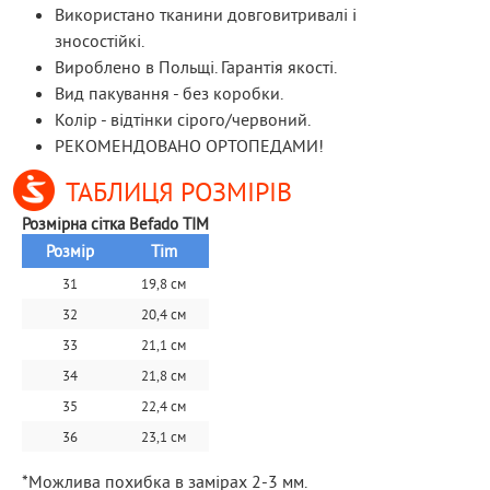
Використано тканини довговитривалі і
зносостійкі.
Вироблено в Польщі. Гарантія якості.
Вид пакування - без коробки.
Колір - відтінки сірого/червоний.
РЕКОМЕНДОВАНО ОРТОПЕДАМИ!
ТАБЛИЦЯ РОЗМІРІВ
Розмірна сітка Befado TIM
Розмір
Tim
31
19,8 см
32
20,4 см
33
21,1 см
34
21,8 см
35
22,4 см
36
23,1 см
*Можлива похибка в замірах 2-3 мм.