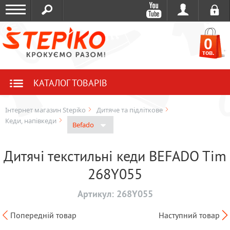
0
тов.
КАТАЛОГ ТОВАРІВ
Інтернет магазин Stepiko
Дитяче та підліткове
Кеди, напівкеди
Befado
Дитячі текстильні кеди BEFADO Tim
268Y055
Артикул:
268Y055
Попередній товар
Наступний товар