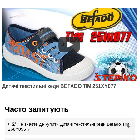
Дитячі текстильні кеди BEFADO TIM 251XY077
Часто запитують
🎁 Не знаєте де купити Дитячі текстильні кеди Befado Tim
268Y055 ?