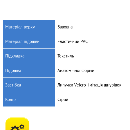
Матеріал верху
Бавовна
Матеріал підошви
Еластичний PVC
Підкладка
Текстиль
Підошва
Анатомічної форми
Застібка
Липучки Velсro+імітація шнурівок
Колір
Сірий