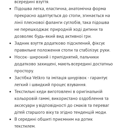
всередині взуття.
Підошва легка, еластична, анатомічна форма
прекрасно адаптується до стопи, згинається на
лінії плеснової фаланги суглобів, така підошва
не перешкоджає природній ході дитини та
дозволяє будь-який вид активної гри.
Задник взуття додатково підсилений, фіксує
правильне положення стопи та стабілізує рухи.
Носок- широкий і припіднятий, пальчики
додатково захищені, мають всередині достатньо
простору.
Застібка Velkro та імітація шнурівок - гарантує
легкий і швидкий процес взування.
Текстильні кеди виготовлені в оригінальній
кольоровій гаммі, використано оздоблення та
аксесуари у відповідності до смаків та переваг
дітей старшого віку та згідно тенденцій моди.
В середині обшиті приємним на дотик
текстилем.