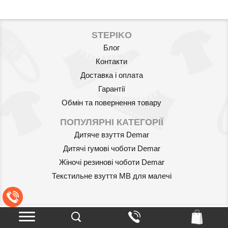
STEPIKO
Блог
Контакти
Доставка і оплата
Гарантії
Обмін та повернення товару
Артикул: 547892
ПОПУЛЯРНІ КАТЕГОРІЇ
Дитяче взуття Demar
Автомобільний бустер Nania
Дитячі гумові чоботи Demar
Topo Grafik
595
Жіночі резинові чоботи Demar
грн.
Текстильне взуття MB для малечі