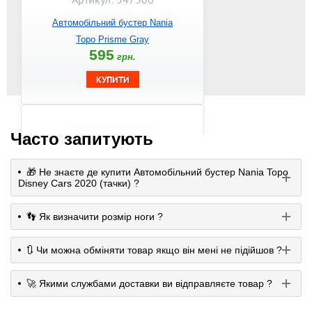
Автомобільний бустер Nania
Topo Prisme Gray
595
грн.
Часто запитують
🎁 Не знаєте де купити Автомобільний бустер Nania Topo
Disney Cars 2020 (тачки) ?
👣 Як визначити розмір ноги ?
Артикул: 547325
🔃 Чи можна обміняти товар якщо він мені не підійшов ?
Автокрісло бустер Nania Topo
Hot Wheels Blue
🚀 Якими службами доставки ви відправляєте товар ?
595
грн.