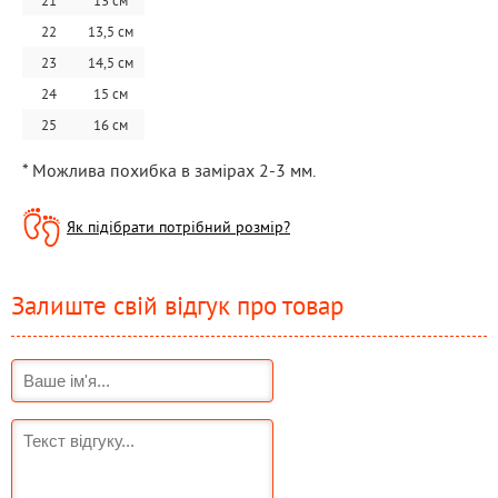
21
13 см
22
13,5 см
23
14,5 см
24
15 см
25
16 см
* Можлива похибка в замірах 2-3 мм.
Як підібрати потрібний розмір?
Залиште свій відгук про товар