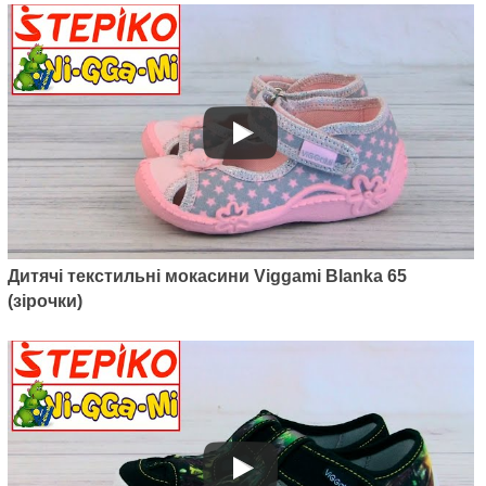
Артикул: TMD46
Дитячі текстильні мокасини Viggami Blanka 65
Дитячі босоніжки Viggami Tymek
(зірочки)
Druk 46
430
грн.