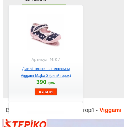
Артикул: MJK2
Дитячі текстильні мокасини
Viggami Majka 2 (синій горох)
390
грн.
Відео до інших товарів з категорії -
Viggami