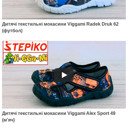
Дитячі текстильні мокасини
Viggami Tubis Sport 41 (синій
мяч)
Дитячі текстильні мокасини Viggami Radek Druk 62
385
грн.
(футбол)
Артикул: BSD17
Дитячі босоніжки Viggami Basia
Дитячі текстильні мокасини Viggami Alex Sport 49
Druk 17 (синій/рожевий бант)
420
(м'яч)
грн.