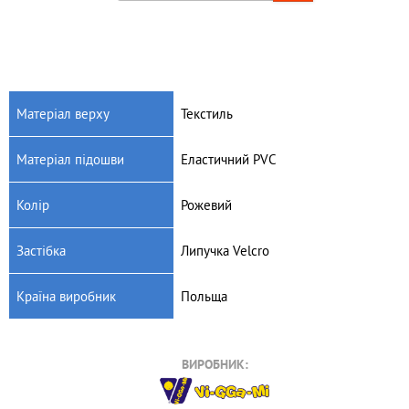
Матеріал верху
Текстиль
Матеріал підошви
Еластичний PVC
Колір
Рожевий
Застібка
Липучка Velcro
Країна виробник
Польща
ВИРОБНИК: