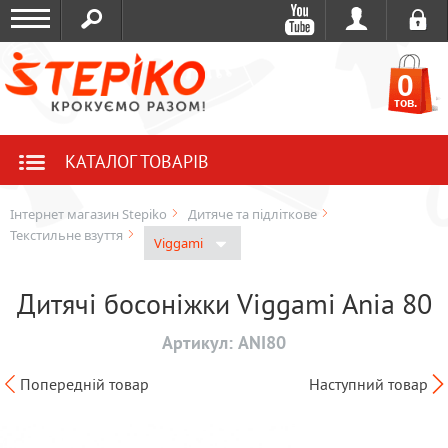
0
тов.
КАТАЛОГ ТОВАРІВ
Інтернет магазин Stepiko
Дитяче та підліткове
Текстильне взуття
Viggami
Дитячі босоніжки Viggami Ania 80
Артикул:
ANI80
Попередній товар
Наступний товар