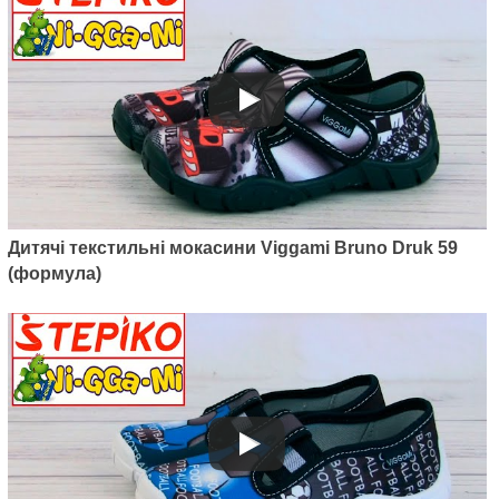
Артикул: ZSA3
Дитячі текстильні мокасини
Viggami Zosia 3
380
грн.
Дитячі текстильні мокасини Viggami Bruno Druk 59
(формула)
Артикул: TBS41