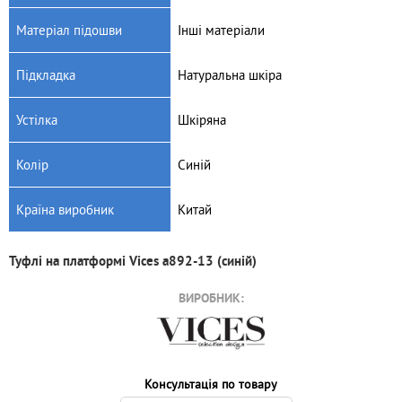
Матеріал підошви
Інші матеріали
Підкладка
Натуральна шкіра
Устілка
Шкіряна
Колір
Синій
Країна виробник
Китай
Туфлі на платформі Vices a892-13 (cиній)
ВИРОБНИК:
Консультація по товару