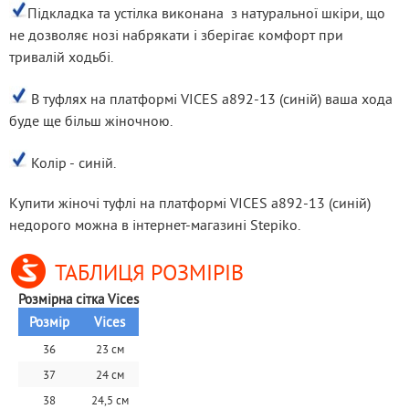
Підкладка та устілка виконана  з натуральної шкіри, що 
не дозволяє нозі набрякати і зберігає комфорт при 
тривалій ходьбі.
 В туфлях на платформі VICES a892-13 (синій) ваша хода 
буде ще більш жіночною.
 Колір - синій.
Купити жіночі туфлі на платформі VICES a892-13 (синій) 
недорого можна в інтернет-магазині Stepiko.
ТАБЛИЦЯ РОЗМІРІВ
Розмірна сітка Vices
Розмір
Vices
36
23 см
37
24 см
38
24,5 см