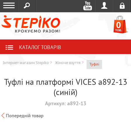
0
тов.
КАТАЛОГ ТОВАРІВ
Інтернет магазин Stepiko
Жіноче взуття
Туфлі
Туфлі на платформі VICES a892-13
(cиній)
Артикул:
a892-13
Попередній товар