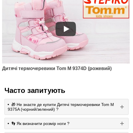
Дитячі термочеревики Tom M 9374D (рожевий)
Часто запитують
🎁 Не знаєте де купити Дитячі термочеревики Tom M
9375A (чорний/зелений) ?
👣 Як визначити розмір ноги ?