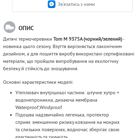
Зв'язатись з нами
ОПИС
Дитячі термочеревики 
Tom M 9375A (чорний/зелений)
 - 
новинка цього сезону. Взуття вирізняється лаконічним 
дизайном, а для пошиття виробу використані сертифіковані 
матеріали, що пройшли випробування на екологічну 
безпеку й стійкість до зношування. 
Основні характеристики моделі:
Утеплювач внутрішньої частини: штучне хутро +
водонепроникна, дихаюча мембрана
Waterproof;Windproof.
Підошва надзвичайно легенька, протектор
сприяє зменшенню ризику ковзання на мокрих
та слизьких поверхнях, водночас зберігає свою
еластичність та гнучкість.