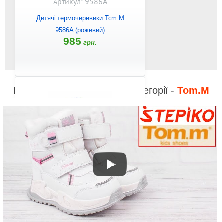
Артикул: 9586A
Дитячі термочеревики Tom M
9586A (рожевий)
985
грн.
Відео до інших товарів з категорії -
Tom.M
Артикул: 9619B
Дитячі термочеревики Tom M
9619B (чорний/синій)
1130
грн.