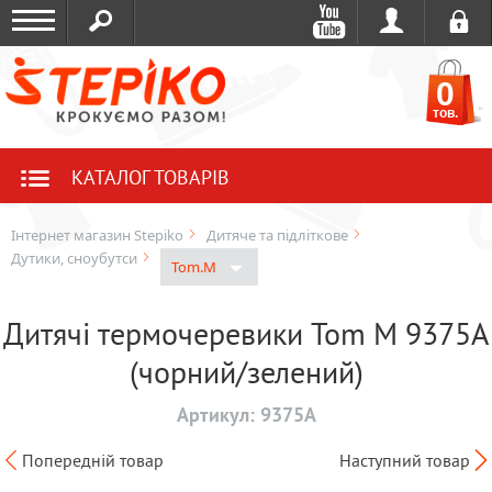
0
тов.
КАТАЛОГ ТОВАРІВ
Інтернет магазин Stepiko
Дитяче та підліткове
Дутики, сноубутси
Tom.M
Дитячі термочеревики Tom M 9375A
(чорний/зелений)
Артикул:
9375A
Попередній товар
Наступний товар