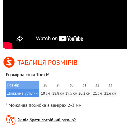
ТАБЛИЦЯ РОЗМІРІВ
Розмірна сітка Tom M
Розмір
28
29
30
31
32
33
Довжина устілки
18 см
18,8 см
19,5 см
20,2 см
21 см
21,6 см
* Можлива похибка в замірах 2-3 мм.
Як підібрати потрібний розмір?