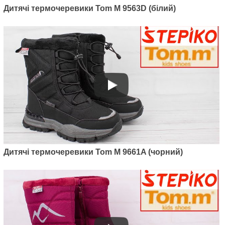
Дитячі термочеревики Tom M 9563D (білий)
Артикул: 9531B
Дитячі термочеревики Tom M
9531B (синій)
Дитячі термочеревики Tom M 9661A (чорний)
950
грн.