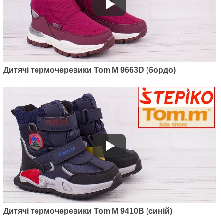
Артикул: 9531H
Дитячі термочеревики Tom M 9663D (бордо)
Дитячі термочеревики Tom M
9531H (білий)
945
грн.
Дитячі термочеревики Tom M 9410B (синій)