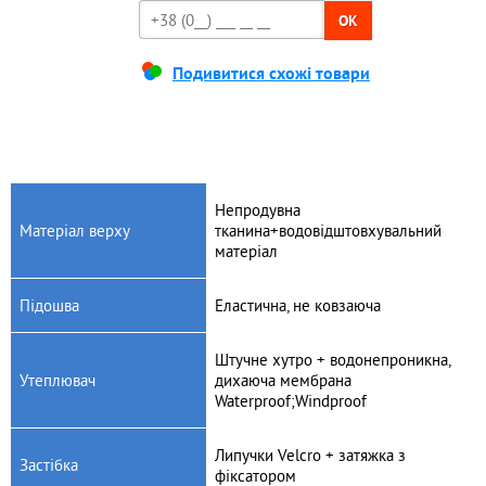
OK
Подивитися схожі товари
Непродувна
Матеріал верху
тканина+водовідштовхувальний
матеріал
Підошва
Еластична, не ковзаюча
Штучне хутро + водонепроникна,
Утеплювач
дихаюча мембрана
Waterproof;Windproof
Липучки Velcro + затяжка з
Застібка
фіксатором