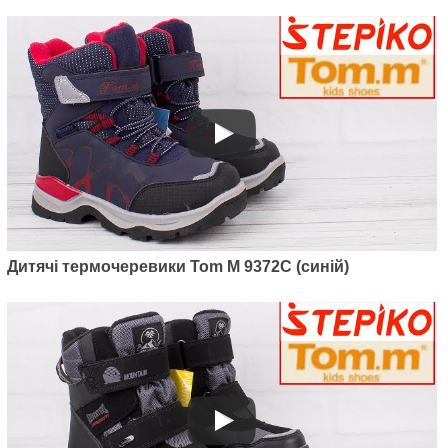
Артикул: 9618B
Дитячі термочеревики Tom M
9618B (чорний)
1130
грн.
Дитячі термочеревики Tom M 9372С (синій)