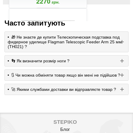
2270
грн.
Часто запитують
🎁 Не знаєте де купити Телескопическая подставка под
фидерное удилище Flagman Telescopic Feeder Arm 25 мм
(TH021) ?
👣 Як визначити розмір ноги ?
Артикул: Мангал
🔃 Чи можна обміняти товар якщо він мені не підійшов ?
Рамка с электроприводом для
вращения шампуров Restyle
🚀 Якими службами доставки ви відправляєте товар ?
BBQ на 7 шампуров (RB-R7)
1880
грн.
STEPIKO
Блог