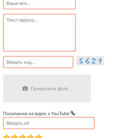
Прикріпити фото...
Посилання на відео з YouTube:
1
2
3
4
5