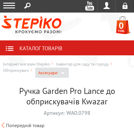
0
тов.
КАТАЛОГ ТОВАРІВ
Інтернет магазин Stepiko
Інвентар для саду та городу
Обприскувачі
Аксесуари
Ручка Garden Pro Lance до
обприскувачів Kwazar
Артикул:
WAO.0798
Попередній товар