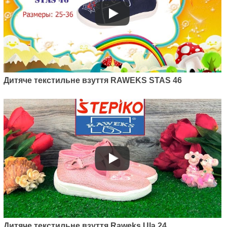
Дитяче текстильне взуття RAWEKS STAS 46
Артикул: D7
Дитяче текстильне взуття
Raweks Dorotka D7
395
грн.
Дитяче текстильне взуття Raweks Ula 24