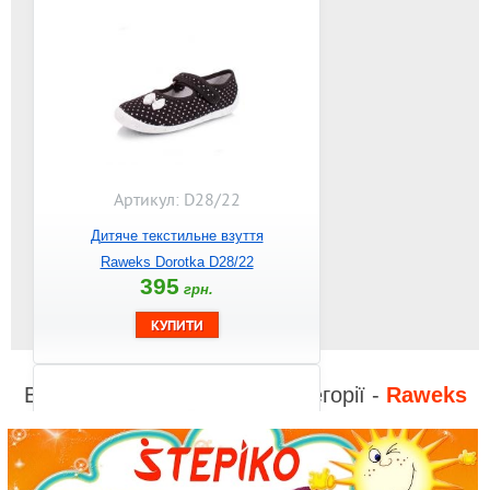
Артикул: D28/22
Дитяче текстильне взуття
Raweks Dorotka D28/22
395
грн.
Відео до інших товарів з категорії -
Raweks