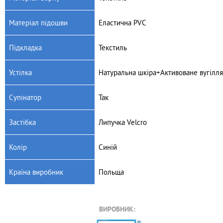
Матеріал підошви
Еластична PVC
Підкладка
Текстиль
Устілка
Натуральна шкіра+Активоване вугілля
Супінатор
Так
Застібка
Липучка Velcro
Колір
Синій
Країна виробник
Польща
ВИРОБНИК: