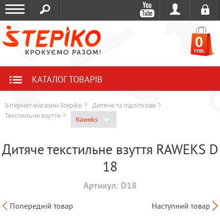
0
тов.
КАТАЛОГ ТОВАРІВ
Інтернет магазин Stepiko
Дитяче та підліткове
Текстильне взуття
Raweks
Дитяче текстильне взуття RAWEKS D
18
Артикул:
D18
Попередній товар
Наступний товар