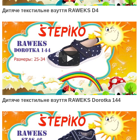
Дитяче текстильне взуття
Raweks Kaja 18
Дитяче текстильне взуття RAWEKS D4
380
грн.
Артикул: K03/22
Дитяче текстильне взуття RAWEKS Dorotka 144
Дитяче текстильне взуття
Raweks Kaja 03/22
380
грн.