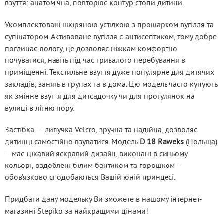
взуття: анатомічна, повторює контур стопи дитини.
Укомплектовані шкіряною устілкою з прошарком вугілля та 
супінатором. Активоване вугілля є антисептиком, тому добре 
поглинає вологу, це дозволяє ніжкам комфортно 
почуватися, навіть під час тривалого перебування в 
приміщенні. Текстильне взуття дуже популярне для дитячих 
закладів, занять в групах та в дома. Цю модель часто купують 
як змінне взуття для дитсадочку чи для прогулянок на 
вулиці в літню пору.
Застібка –  липучка Velcro, зручна та надійна, дозволяє 
дитинці самостійно взуватися. Модель 
D 18 Raweks
 (Польща) 
– має цікавий яскравий дизайн, виконані в синьому 
кольорі, оздоблені білим бантиком та горошком – 
обов’язково сподобаються Вашій юній принцесі.
Придбати дану модельку Ви зможете в нашому інтернет-
магазині Stepiko за найкращими цінами!