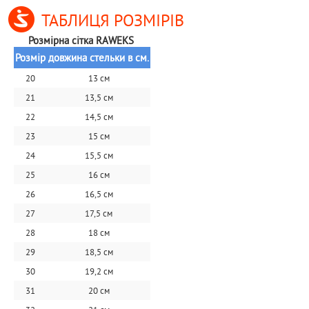
ТАБЛИЦЯ РОЗМІРІВ
Розмірна сітка RAWEKS 
Розмір
довжина стельки в см.
20
13 см
21
13,5 см
22
14,5 см
23
15 см
24
15,5 см
25
16 см
26
16,5 см
27
17,5 см
28
18 см
29
18,5 см
30
19,2 см
31
20 см