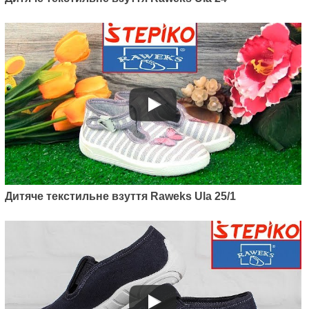
Дитяче текстильне взуття Raweks Ula 25/1