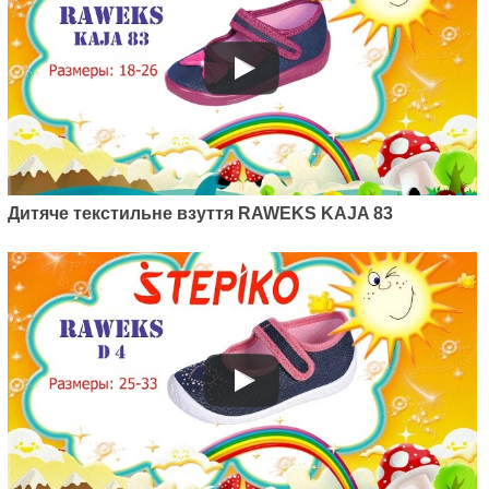
Артикул: U52/22
Дитяче текстильне взуття
Raweks Ula 52/22
380
грн.
Дитяче текстильне взуття RAWEKS KAJA 83
Артикул: K18/22