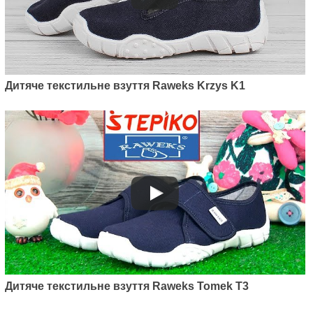
Дитяче текстильне взуття Raweks Krzys K1
Дитяче текстильне взуття Raweks Tomek T3