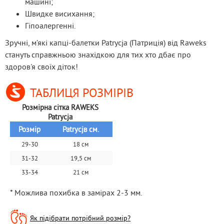
машині;
Швидке висихання;
Гіпоалергенні.
Зручні, м’які капці-балетки Patrycja (Патриція) від Raweks 
стануть справжньою знахідкою для тих хто дбає про 
здоров'я своїх діток!
ТАБЛИЦЯ РОЗМІРІВ
Розмірна сітка RAWEKS 
Patrycja 
Розмір
Patrycjв см.
29-30
18 см
31-32
19,5 см
33-34
21 см
* Можлива похибка в замірах 2-3 мм.
Як підібрати потрібний розмір?