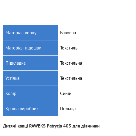
Матеріал верху
Бавовна
Матеріал підошви
Текстиль
Підкладка
Текстильна
Устілка
Текстильна
Колір
Синій
Країна виробник
Польща
Дитячі капці RAWEKS Patrycja 403 для дівчинки