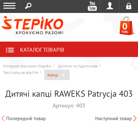
0
тов.
КАТАЛОГ ТОВАРІВ
Інтернет магазин Stepiko
Дитяче та підліткове
Текстильне взуття
Капці
Дитячі капці RAWEKS Patrycja 403
Артикул:
403
Попередній товар
Наступний товар