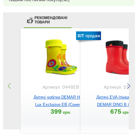
РЕКОМЕНДОВАНІ
ТОВАРИ
Артикул: 0448EB
Артикул: 0310B
Дитячі чобітки DEMAR Hawai
Дитячі EVA (пінка) чоб
Lux Exclusive EB (Сонечко)
DEMAR DINO B (черво
399
675
грн.
грн.