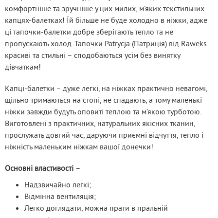
комфортніше та зручніше у цих милих, м’яких текстильних 
капцях-балетках! Їй більше не буде холодно в ніжки, адже 
ці тапочки-балетки добре зберігають тепло та не 
пропускають холод. Тапочки Patrycja (Патриція) від Raweks 
красиві та стильні – сподобаються усім без винятку 
дівчаткам!
Капці-балетки – дуже легкі, на ніжках практично невагомі, 
щільно тримаються на стопі, не спадають, а тому маленькі 
ніжки завжди будуть оповиті теплою та м’якою турботою. 
Виготовлені з практичних, натуральних якісних тканин, 
прослужать довгий час, даруючи приємні відчуття, тепло і 
ніжність маленьким ніжкам вашої донечки!
Основні властивості 
–
Надзвичайно легкі;
Відмінна вентиляція;
Легко доглядати, можна прати в пральній