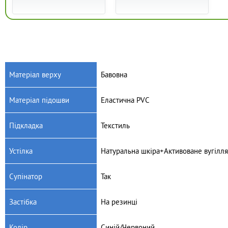
Матеріал верху
Бавовна
Матеріал підошви
Еластична PVC
Артикул: K18/22
Артикул: K03/22
Дитяче текстильне взуття
Дитяче текстильне взуття
Підкладка
Текстиль
Raweks Kaja 18
Raweks Kaja 03/22
380
грн.
380
грн.
Устілка
Натуральна шкіра+Активоване вугілля
Супінатор
Так
Застібка
На резинці
Колір
Синій/Червоний