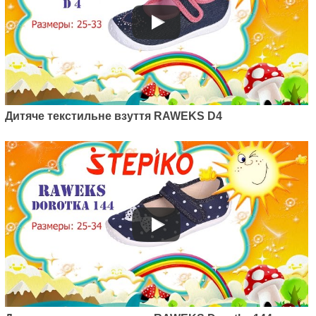
Дитяче текстильне взуття RAWEKS D4