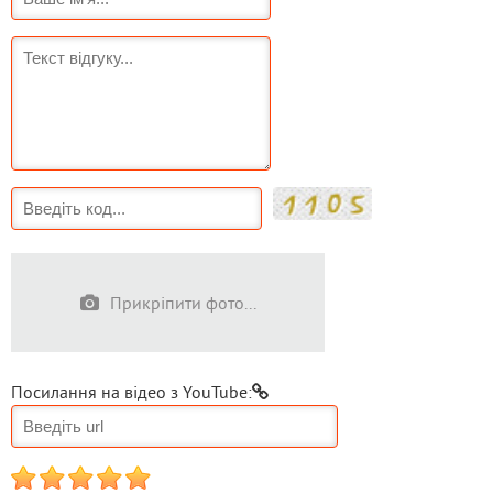
Прикріпити фото...
Посилання на відео з YouTube:
1
2
3
4
5