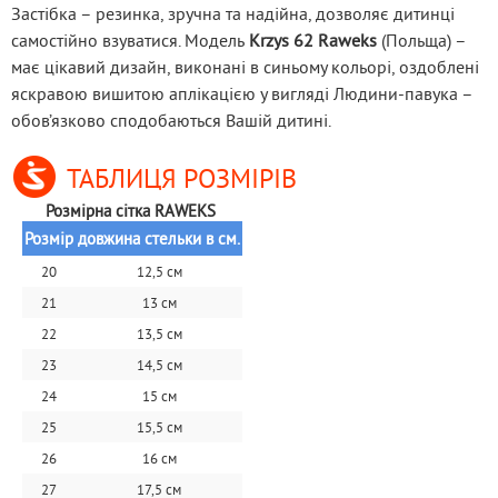
Застібка – резинка, зручна та надійна, дозволяє дитинці 
самостійно взуватися. Модель
 Krzys 62 Raweks
 (Польща) – 
має цікавий дизайн, виконані в синьому кольорі, оздоблені 
яскравою вишитою аплікацією у вигляді Людини-павука – 
обов’язково сподобаються Вашій дитині.
ТАБЛИЦЯ РОЗМІРІВ
Розмірна сітка RAWEKS 
Розмір
довжина стельки в см.
20
12,5 см
21
13 см
22
13,5 см
23
14,5 см
24
15 см
25
15,5 см
26
16 см
27
17,5 см