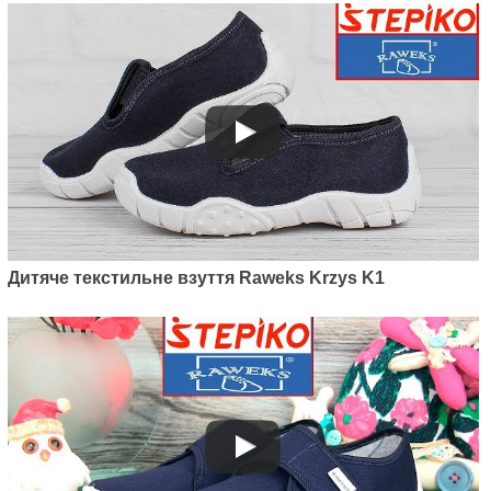
Дитяче текстильне взуття Raweks Krzys K1