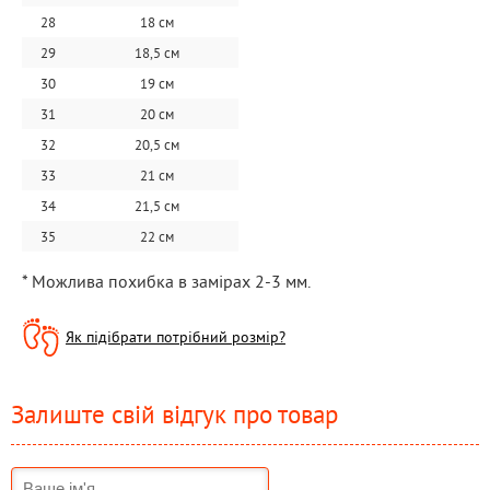
28
18 см
29
18,5 см
30
19 см
31
20 см
32
20,5 см
33
21 см
34
21,5 см
35
22 см
* Можлива похибка в замірах 2-3 мм.
Як підібрати потрібний розмір?
Залиште свій відгук про товар