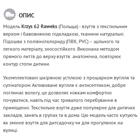
ОПИС
Модель
 Krzys 62 Raweks
 (Польща) - взуття з текстильним 
верхом і бавовняною підкладкою, тканини натуральні. 
Підошва з полівінілхлориду (ПВХ, PVC) – щільного та 
легкого матеріалу, зносостійкого. Виконана методом 
прямого лиття до верху взуття: анатомічна, повторює 
контур стопи дитини.
Укомплектовані шкіряною устілкою з прошарком вугілля та 
супінатором. Активоване вугілля є антисептиком, добре 
поглинає вологу, це дозволяє ніжкам комфортно 
почуватися, навіть під час тривалого перебування в 
приміщенні. Текстильне взуття дуже популярне для дитячих 
закладів, занять в групах та в дома. Цю модель часто купують 
як змінне взуття для дитсадочку чи для прогулянок на 
вулиці.