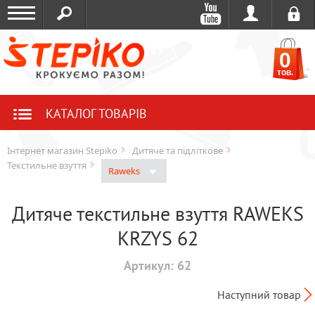
0
тов.
КАТАЛОГ ТОВАРІВ
Інтернет магазин Stepiko
Дитяче та підліткове
Текстильне взуття
Raweks
Дитяче текстильне взуття RAWEKS
KRZYS 62
Артикул:
62
Наступний товар